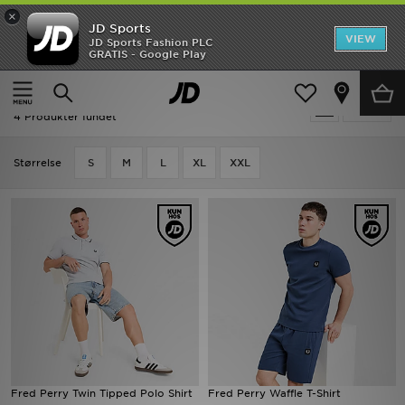
×
JD Sports
Hjem
VIEW
JD Sports Fashion PLC
GRATIS - Google Play
Hjem
Herrer
Herretøj
Polo Shirts
UDSALG
Herrer - Blå Fred Perry Polo Shirts
Tilpas
Nyheder
4 Produkter fundet
Herrer
Størrelse
S
M
L
XL
XXL
Damer
Børn
Bestsellers
Brands
Fodbold
Fred Perry Twin Tipped Polo Shirt
Fred Perry Waffle T-Shirt
Sport