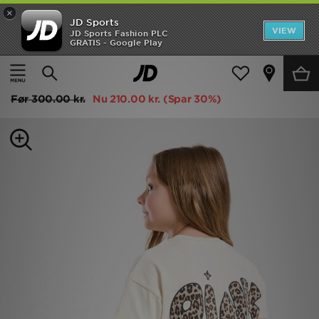
×
JD Sports
Hjem
VIEW
JD Sports Fashion PLC
GRATIS - Google Play
Hjem
Børn
Børnetøj (3-7 År)
Udsalg
Pink Soda Sport Girls' Leopard T-Shirt/Shorts Set Children
Nyheder
Før
300.00 kr.
Nu
210.00 kr.
(Spar 30%)
Herrer
Damer
Børn
Bestsellers
Brands
Fodbold
Sport