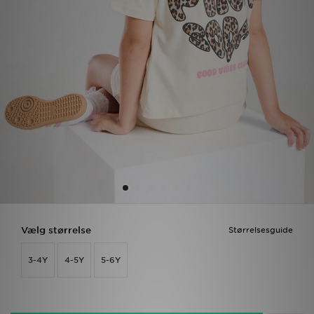
Download JD app'en
Mit JD
Mine beskeder
Hjælp & information
JD Blog
Vælg størrelse
Størrelsesguide
3-4Y
4-5Y
5-6Y