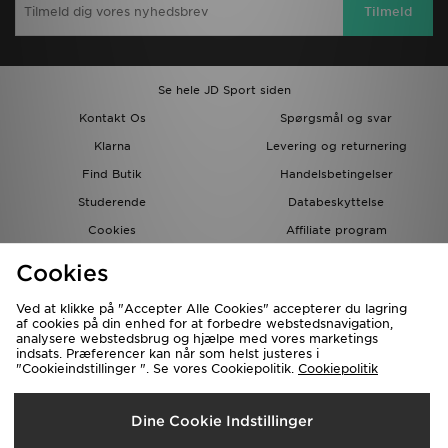
Tilmeld
Se hele JD Sport siden
Kontakt Os
Spørgsmål og svar
Klarna
Levering og returnering
Find Butik
Handelsbetingelser
Studerende
Databeskyttelse
Cookies
Affiliate program
Gavekort
JD Blog
Cookies
Ved at klikke på "Accepter Alle Cookies" accepterer du lagring
af cookies på din enhed for at forbedre webstedsnavigation,
analysere webstedsbrug og hjælpe med vores marketings
indsats. Præferencer kan når som helst justeres i
"Cookieindstillinger ". Se vores Cookiepolitik.
Cookiepolitik
Forsendelse Til
Dine Cookie Indstillinger
Danmark