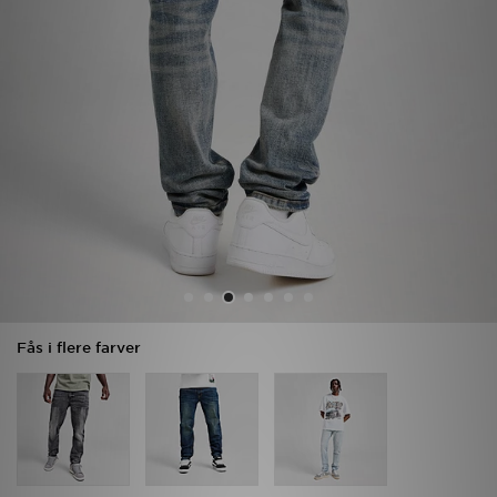
Download JD app'en
Mit JD
Mine beskeder
Hjælp & information
JD Blog
Fås i flere farver