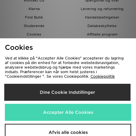
Kontakt Os
Spørgsmål og svar
Klarna
Levering og returnering
Find Butik
Handelsbetingelser
Studerende
Databeskyttelse
Cookies
Affiliate program
Gavekort
JD Blog
Cookies
Ved at klikke på "Accepter Alle Cookies" accepterer du lagring
af cookies på din enhed for at forbedre webstedsnavigation,
analysere webstedsbrug og hjælpe med vores marketings
indsats. Præferencer kan når som helst justeres i
"Cookieindstillinger ". Se vores Cookiepolitik.
Cookiepolitik
Forsendelse Til
Dine Cookie Indstillinger
Danmark
Vi accepterer de følgende betalingsmetoder
Accepter Alle Cookies
Besøg vores samarbejdspartneres websites
www.jdplc.com
Afvis alle cookies