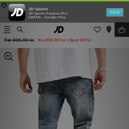
×
JD Sports
Hjem
VIEW
JD Sports Fashion PLC
GRATIS - Google Play
Hjem
Herrer
Herretøj
Jeans
UDSALG
Supply & Demand Washed Core Slim Jeans
Nyheder
Før
500.00 kr.
Nu
200.00 kr.
(Spar 60%)
Herrer
Damer
Børn
Bestsellers
Brands
Fodbold
Sport