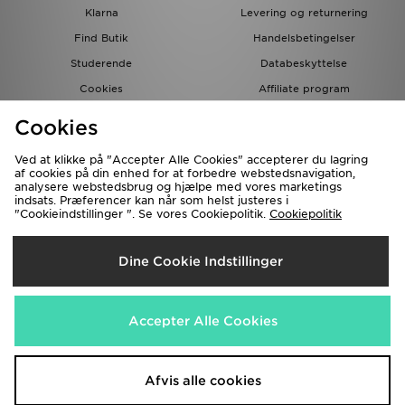
Klarna
Levering og returnering
Find Butik
Handelsbetingelser
Studerende
Databeskyttelse
Cookies
Affiliate program
Gavekort
JD Blog
Cookies
Ved at klikke på "Accepter Alle Cookies" accepterer du lagring
af cookies på din enhed for at forbedre webstedsnavigation,
analysere webstedsbrug og hjælpe med vores marketings
indsats. Præferencer kan når som helst justeres i
"Cookieindstillinger ". Se vores Cookiepolitik.
Cookiepolitik
Forsendelse Til
Dine Cookie Indstillinger
Danmark
Vi accepterer de følgende betalingsmetoder
Accepter Alle Cookies
Besøg vores samarbejdspartneres websites
www.jdplc.com
Afvis alle cookies
Copyright © 2026 JD Sports forbeholder alle rettigheder