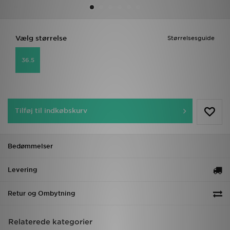
Download JD app'en
Vælg størrelse
Størrelsesguide
Mit JD
36.5
Mine beskeder
Hjælp & information
Tilføj til indkøbskurv
JD Blog
Bedømmelser
Levering
Retur og Ombytning
Relaterede kategorier