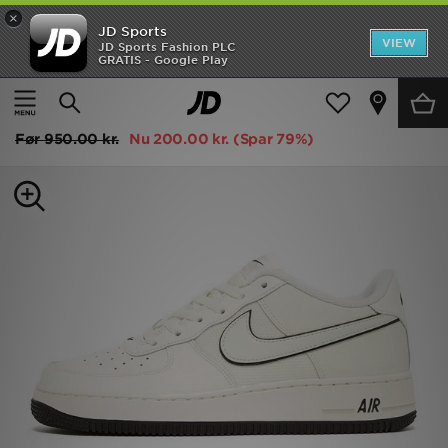
×
JD Sports
Hjem
VIEW
JD Sports Fashion PLC
GRATIS - Google Play
Hjem
Børn
Udsalg
Nike Air Force 1 Junior
Nyheder
Før
950.00 kr.
Nu
200.00 kr.
(Spar 79%)
Herrer
Damer
Børn
Bestsellers
Brands
Fodbold
Sport