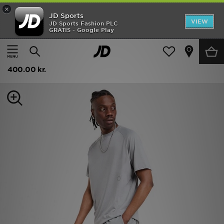
×
JD Sports
Hjem
VIEW
JD Sports Fashion PLC
GRATIS - Google Play
Hjem
Herrer
Herretøj
Shorts
Udsalg
DAILYSZN Rydal Woven Cargo Shorts
Nyheder
400.00 kr.
Herrer
Damer
Børn
Bestsellers
Brands
Fodbold
Sport