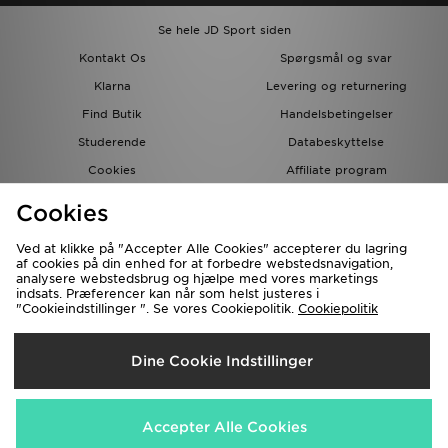
Se hele JD Sport siden
Kontakt Os
Spørgsmål og svar
Klarna
Levering og returnering
Find Butik
Handelsbetingelser
Studerende
Databeskyttelse
Cookies
Affiliate program
Gavekort
JD Blog
Cookies
Ved at klikke på "Accepter Alle Cookies" accepterer du lagring
af cookies på din enhed for at forbedre webstedsnavigation,
analysere webstedsbrug og hjælpe med vores marketings
indsats. Præferencer kan når som helst justeres i
"Cookieindstillinger ". Se vores Cookiepolitik.
Cookiepolitik
Forsendelse Til
Dine Cookie Indstillinger
Danmark
Vi accepterer de følgende betalingsmetoder
Accepter Alle Cookies