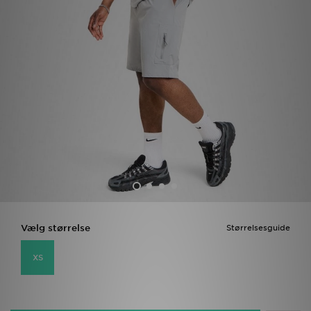
Download JD app'en
Mit JD
Mine beskeder
Hjælp & information
JD Blog
Vælg størrelse
Størrelsesguide
XS