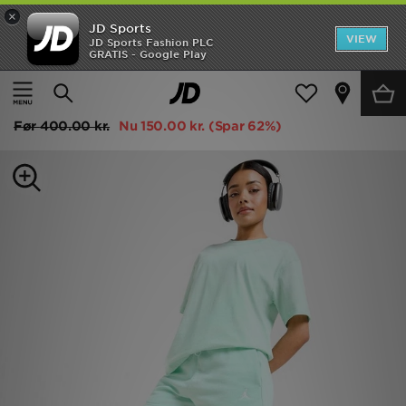
×
JD Sports
Hjem
VIEW
JD Sports Fashion PLC
GRATIS - Google Play
Hjem
Damer
Dametøj
Shorts
Udsalg
Jordan Brooklyn French Terry Shorts
Nyheder
Før
400.00 kr.
Nu
150.00 kr.
(Spar 62%)
Herrer
Damer
Børn
Bestsellers
Brands
Fodbold
Sport