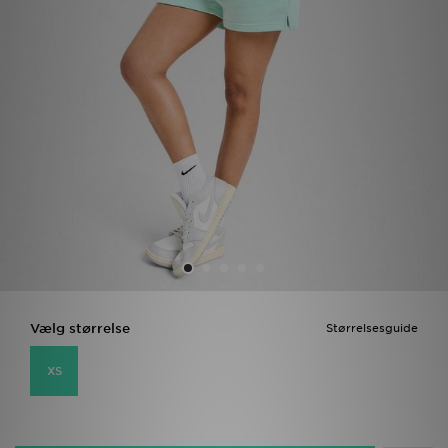
Download JD app'en
Mit JD
Mine beskeder
Hjælp & information
JD Blog
Vælg størrelse
Størrelsesguide
XS