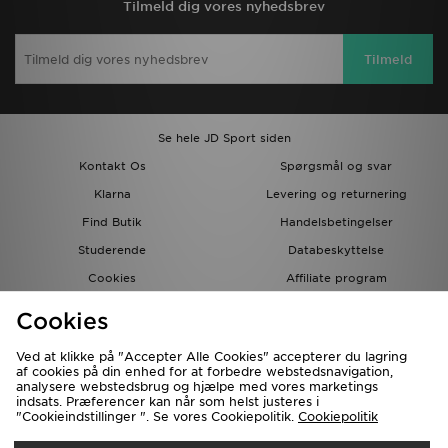
Tilmeld dig vores nyhedsbrev
Tilmeld
Se hele JD Sport siden
Kontakt Os
Spørgsmål og svar
Klarna
Levering og returnering
Find Butik
Handelsbetingelser
Studerende
Databeskyttelse
Cookies
Affiliate program
Gavekort
JD Blog
Cookies
Ved at klikke på "Accepter Alle Cookies" accepterer du lagring
af cookies på din enhed for at forbedre webstedsnavigation,
analysere webstedsbrug og hjælpe med vores marketings
indsats. Præferencer kan når som helst justeres i
"Cookieindstillinger ". Se vores Cookiepolitik.
Cookiepolitik
Forsendelse Til