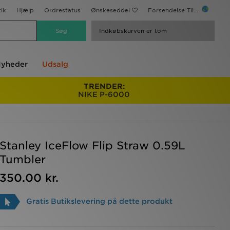
ik
Hjælp
Ordrestatus
Ønskeseddel
Forsendelse Til...
Indkøbskurven er tom
yheder
Udsalg
TRENDER:
NIKE P-6000
Stanley IceFlow Flip Straw 0.59L
Tumbler
350.00 kr.
Gratis Butikslevering på dette produkt