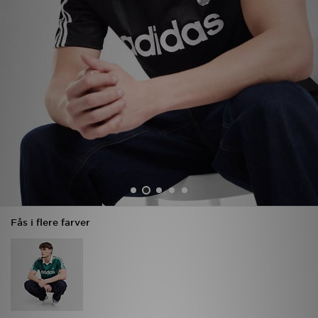
Download JD app'en
Mit JD
Mine beskeder
Hjælp & information
JD Blog
Fås i flere farver