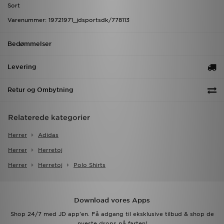
Sort
Varenummer: 19721971_jdsportsdk/778113
Bedømmelser
Levering
Retur og Ombytning
Relaterede kategorier
Herrer
Adidas
Herrer
Herretoj
Herrer
Herretoj
Polo Shirts
Download vores Apps
Shop 24/7 med JD app'en. Få adgang til eksklusive tilbud & shop de
nyeste drops på farten!