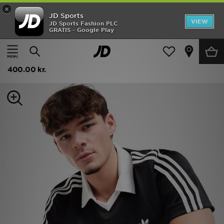
×
JD Sports
Hjem
VIEW
JD Sports Fashion PLC
GRATIS - Google Play
Hjem
Herrer
Herretøj
Polo Shirts
Udsalg
adidas Originals Archive Collar Jersey
Nyheder
400.00 kr.
Herrer
Damer
Børn
Bestsellers
Brands
Fodbold
Sport