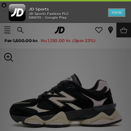
×
JD Sports
Hjem
VIEW
JD Sports Fashion PLC
GRATIS - Google Play
Hjem
Damer
Damesko
Trainers
Udsalg
New Balance 9060 Women's
Nyheder
Før
1,500.00 kr.
Nu
1,150.00 kr.
(Spar 23%)
Herrer
Damer
Børn
Bestsellers
Brands
Fodbold
Sport