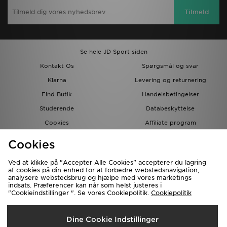
Tilmeld
Se hele JD Sport siden
Kontakt Os
Spørgsmål og svar
Klarna
Levering og returnering
Find Butik
Handelsbetingelser
Studerende
Databeskyttelse
Cookies
Affiliate program
Gavekort
JD Blog
Cookies
Ved at klikke på "Accepter Alle Cookies" accepterer du lagring
af cookies på din enhed for at forbedre webstedsnavigation,
analysere webstedsbrug og hjælpe med vores marketings
indsats. Præferencer kan når som helst justeres i
"Cookieindstillinger ". Se vores Cookiepolitik.
Cookiepolitik
Forsendelse Til
Dine Cookie Indstillinger
Danmark