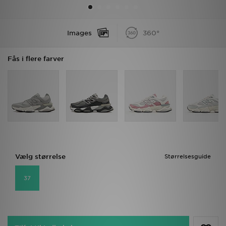
Download JD app'en
Images
360°
Mit JD
Fås i flere farver
Mine beskeder
Hjælp & information
JD Blog
Vælg størrelse
Størrelsesguide
37