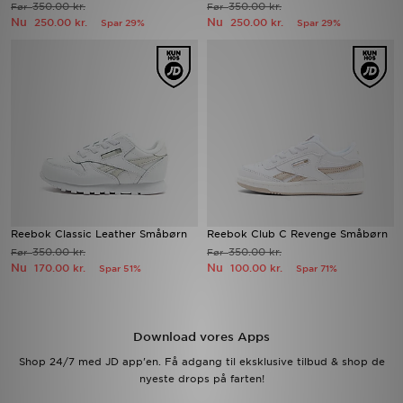
350.00 kr.
350.00 kr.
Før
Før
Nu
Nu
250.00 kr.
250.00 kr.
Spar 29%
Spar 29%
Download JD app'en
Mit JD
Mine beskeder
Hjælp & information
JD Blog
Reebok Classic Leather Småbørn
Reebok Club C Revenge Småbørn
350.00 kr.
350.00 kr.
Før
Før
Nu
Nu
170.00 kr.
100.00 kr.
Spar 51%
Spar 71%
Download vores Apps
Shop 24/7 med JD app'en. Få adgang til eksklusive tilbud & shop de
nyeste drops på farten!