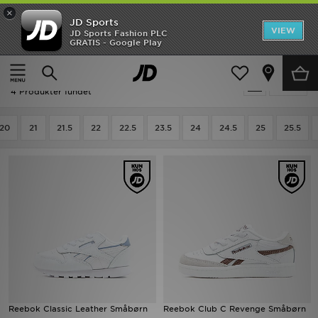
×
JD Sports
Hjem
VIEW
JD Sports Fashion PLC
GRATIS - Google Play
Hjem
Børn
Babysko (Størrelse 15-27)
Alle Trainers
UDSALG
Børn - Reebok Alle Trainers
Tilpas
Nyheder
4 Produkter fundet
Herrer
20
21
21.5
22
22.5
23.5
24
24.5
25
25.5
Damer
Børn
Bestsellers
Brands
Fodbold
Reebok Classic Leather Småbørn
Reebok Club C Revenge Småbørn
Sport