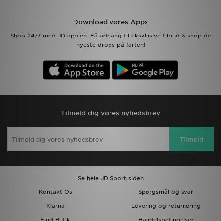
Download JD app'en
Download vores Apps
Shop 24/7 med JD app'en. Få adgang til eksklusive tilbud & shop de
Mit JD
nyeste drops på farten!
Mine beskeder
Hjælp & information
JD Blog
Tilmeld dig vores nyhedsbrev
Tilmeld
Se hele JD Sport siden
Kontakt Os
Spørgsmål og svar
Klarna
Levering og returnering
Find Butik
Handelsbetingelser