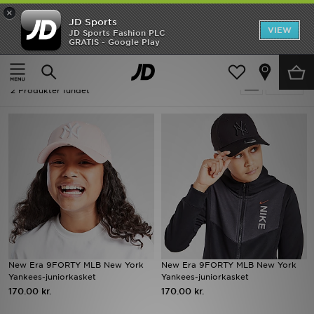
×
JD Sports
Hjem
VIEW
JD Sports Fashion PLC
GRATIS - Google Play
Hjem
Børn
Udsalg
Børn - New Era Caps
Tilpas
Nyheder
2 Produkter fundet
Herrer
Damer
Børn
Bestsellers
Brands
New Era 9FORTY MLB New York
New Era 9FORTY MLB New York
Yankees-juniorkasket
Yankees-juniorkasket
Fodbold
170.00 kr.
170.00 kr.
Sport