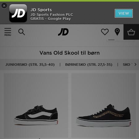
×
JD Sports
Hjem
VIEW
JD Sports Fashion PLC
GRATIS - Google Play
Hjem
Børn
Udsalg
5 Produkter fundet
Tilpas
Nyheder
Vans Old Skool til børn
Herrer
JUNIORSKO (STR. 35,5-40)
BØRNESKO (STR. 27,5-35)
SKO TIL
Damer
Børn
Bestsellers
Brands
Fodbold
Sport