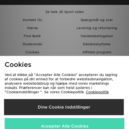
Se hele JD Sport siden
Kontakt Os
Spørgsmål og svar
Klarna
Levering og returnering
Find Butik
Handelsbetingelser
Studerende
Databeskyttelse
Cookies
Affiliate program
Gavekort
JD Blog
Cookies
Ved at klikke på "Accepter Alle Cookies" accepterer du lagring
af cookies på din enhed for at forbedre webstedsnavigation,
analysere webstedsbrug og hjælpe med vores marketings
indsats. Præferencer kan når som helst justeres i
"Cookieindstillinger ". Se vores Cookiepolitik.
Cookiepolitik
Forsendelse Til
Dine Cookie Indstillinger
Danmark
Vi accepterer de følgende betalingsmetoder
Accepter Alle Cookies