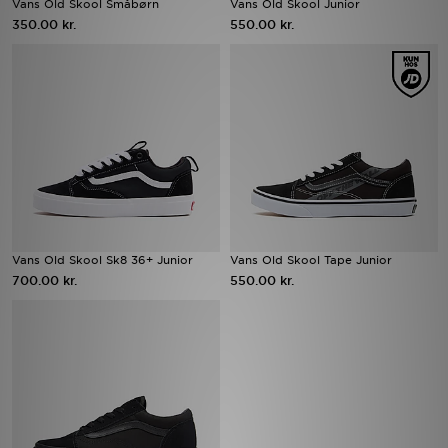
Vans Old Skool Småbørn
Vans Old Skool Junior
350.00 kr.
550.00 kr.
Download JD app'en
Mit JD
Mine beskeder
Hjælp & information
JD Blog
Vans Old Skool Sk8 36+ Junior
Vans Old Skool Tape Junior
700.00 kr.
550.00 kr.