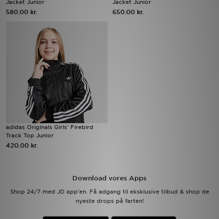
Jacket Junior
Jacket Junior
580.00 kr.
650.00 kr.
Download JD app'en
Mit JD
Mine beskeder
Hjælp & information
JD Blog
adidas Originals Girls' Firebird
Track Top Junior
420.00 kr.
Download vores Apps
Shop 24/7 med JD app'en. Få adgang til eksklusive tilbud & shop de
nyeste drops på farten!