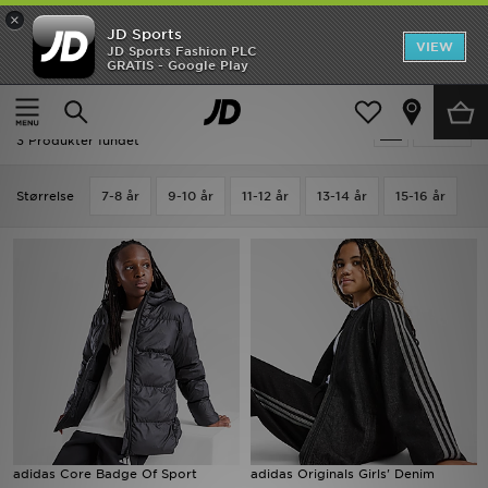
×
JD Sports
Hjem
VIEW
JD Sports Fashion PLC
GRATIS - Google Play
Hjem
Børn
Junior Tøj (8-15 År)
Jakker
Udsalg
Børn - Adidas Jakker
Tilpas
Nyheder
3 Produkter fundet
Herrer
Størrelse
7-8 år
9-10 år
11-12 år
13-14 år
15-16 år
Damer
Børn
Bestsellers
Brands
Fodbold
adidas Core Badge Of Sport
adidas Originals Girls' Denim
Sport