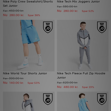
Nike Poly Crew Sweatshirt/Shorts
Nike Tech Mix Joggers Junior
Set Junior
580.00 kr.
Før
450.00 kr.
Nu
Før
Download JD app'en
280.00 kr.
Spar 52%
Nu
280.00 kr.
Spar 38%
Mit JD
Mine beskeder
Hjælp & information
JD Blog
Nike World Tour Shorts Junior
Nike Tech Fleece Full Zip Hoodie
Junior
300.00 kr.
Før
Nu
620.00 kr.
140.00 kr.
Før
Spar 53%
Nu
480.00 kr.
Spar 23%