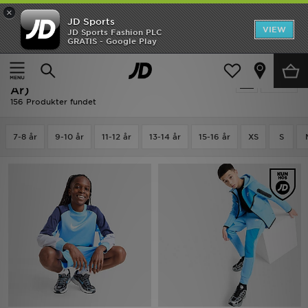
×
JD Sports
Hjem
VIEW
JD Sports Fashion PLC
GRATIS - Google Play
Hjem
Børn
Junior Tøj (8-15 År)
UDSALG
Udsalg | Børn - Nike Junior Tøj (8-15
Tilpas
Nyheder
År)
156 Produkter fundet
Herrer
7-8 år
9-10 år
11-12 år
13-14 år
15-16 år
XS
S
Damer
Børn
Bestsellers
Brands
Fodbold
Sport