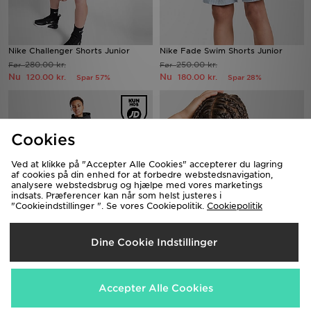
Nike Challenger Shorts Junior
Nike Fade Swim Shorts Junior
280.00 kr.
250.00 kr.
Før
Før
Nu
Nu
120.00 kr.
180.00 kr.
Spar 57%
Spar 28%
Cookies
Ved at klikke på "Accepter Alle Cookies" accepterer du lagring
af cookies på din enhed for at forbedre webstedsnavigation,
analysere webstedsbrug og hjælpe med vores marketings
indsats. Præferencer kan når som helst justeres i
"Cookieindstillinger ". Se vores Cookiepolitik.
Cookiepolitik
Nike Tech Mix Joggers Junior
Nike Dri-FIT Football T-Shirt Junior
Dine Cookie Indstillinger
650.00 kr.
220.00 kr.
Før
Før
Nu
Nu
300.00 kr.
120.00 kr.
Spar 54%
Spar 45%
Accepter Alle Cookies