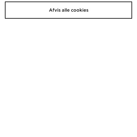
Afvis alle cookies
Nike Strike Shorts Junior
Nike Multi Knit Shorts Junior
240.00 kr.
190.00 kr.
Før
Før
Nu
Nu
180.00 kr.
150.00 kr.
Spar 25%
Spar 21%
Nike World Tour Shorts Junior
Nike Miler All Over Print Shorts