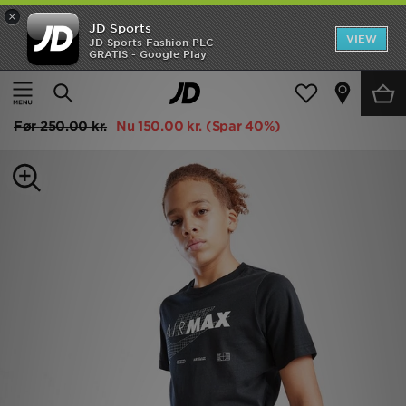
×
JD Sports
Hjem
VIEW
JD Sports Fashion PLC
GRATIS - Google Play
Hjem
Børn
Junior Tøj (8-15 År)
Udsalg
Nike Air Max Kortærmet T-Shirt Junior
Nyheder
Før
250.00 kr.
Nu
150.00 kr.
(Spar 40%)
Herrer
Damer
Børn
Bestsellers
Brands
Fodbold
Sport