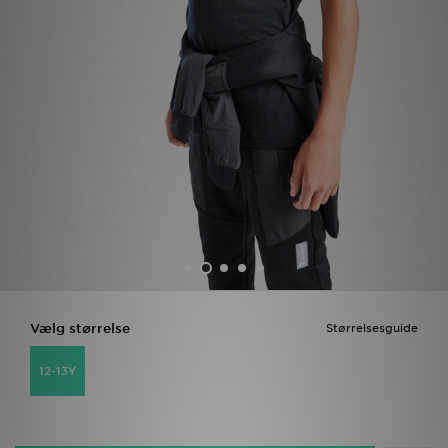
Download JD app'en
Mit JD
Mine beskeder
Hjælp & information
JD Blog
Vælg størrelse
Størrelsesguide
12-13Y