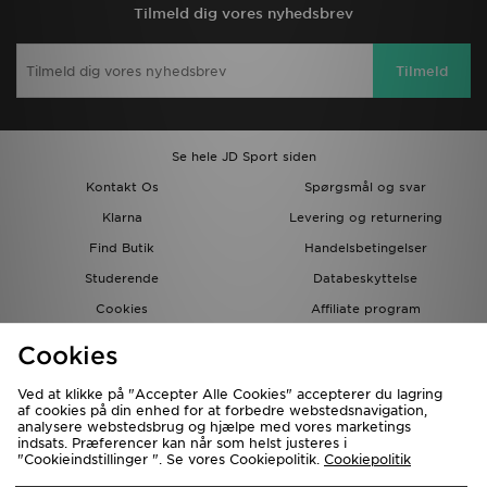
Tilmeld dig vores nyhedsbrev
Tilmeld
Se hele JD Sport siden
Kontakt Os
Spørgsmål og svar
Klarna
Levering og returnering
Find Butik
Handelsbetingelser
Studerende
Databeskyttelse
Cookies
Affiliate program
Gavekort
JD Blog
Cookies
Ved at klikke på "Accepter Alle Cookies" accepterer du lagring
af cookies på din enhed for at forbedre webstedsnavigation,
analysere webstedsbrug og hjælpe med vores marketings
indsats. Præferencer kan når som helst justeres i
"Cookieindstillinger ". Se vores Cookiepolitik.
Cookiepolitik