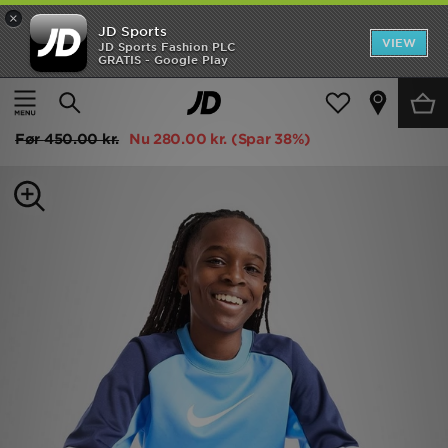
×
JD Sports
Hjem
VIEW
JD Sports Fashion PLC
GRATIS - Google Play
Hjem
Børn
Junior Tøj (8-15 År)
Træningsdragte
Udsalg
Nike Poly Crew Sweatshirt/Shorts Set Junior
Nyheder
Før
450.00 kr.
Nu
280.00 kr.
(Spar 38%)
Herrer
Damer
Børn
Bestsellers
Brands
Fodbold
Sport