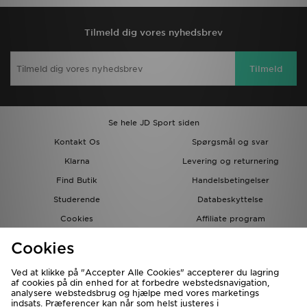
Tilmeld dig vores nyhedsbrev
Tilmeld
Se hele JD Sport siden
Kontakt Os
Spørgsmål og svar
Klarna
Levering og returnering
Find Butik
Handelsbetingelser
Studerende
Databeskyttelse
Cookies
Affiliate program
Gavekort
JD Blog
Cookies
Ved at klikke på "Accepter Alle Cookies" accepterer du lagring
af cookies på din enhed for at forbedre webstedsnavigation,
analysere webstedsbrug og hjælpe med vores marketings
indsats. Præferencer kan når som helst justeres i