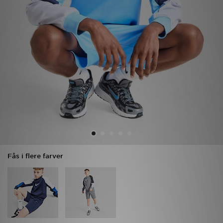
Download JD app'en
Mit JD
Mine beskeder
Hjælp & information
JD Blog
Fås i flere farver