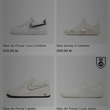
Download JD app'en
Mit JD
Mine beskeder
Hjælp & information
Nike Air Force 1 Low Children
Nike Sunray 4 Children
530.00 kr.
300.00 kr.
JD Blog
Nike Air Force 1 Junior
Nike Air Force 1 Low Junior