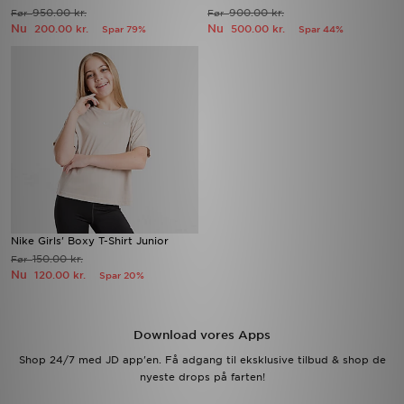
950.00 kr.
900.00 kr.
Før
Før
Nu
Nu
200.00 kr.
500.00 kr.
Spar 79%
Spar 44%
Nike Girls' Boxy T-Shirt Junior
150.00 kr.
Før
Nu
120.00 kr.
Spar 20%
Download vores Apps
Shop 24/7 med JD app'en. Få adgang til eksklusive tilbud & shop de
nyeste drops på farten!