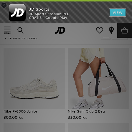
×
JD Sports
Hjem
VIEW
JD Sports Fashion PLC
GRATIS - Google Play
Hjem
Børn
Udsalg
Børn - Creme Nike
Tilpas
Nyheder
7 Produkter fundet
Herrer
Damer
Børn
Bestsellers
Brands
Nike P-6000 Junior
Nike Gym Club 2 Bag
800.00 kr.
330.00 kr.
Fodbold
Sport