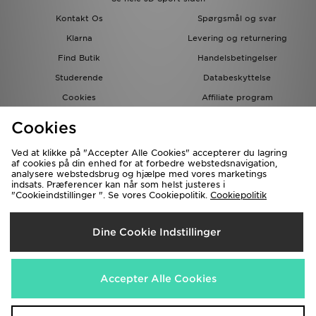
Kontakt Os
Spørgsmål og svar
Klarna
Levering og returnering
Find Butik
Handelsbetingelser
Studerende
Databeskyttelse
Cookies
Affiliate program
Gavekort
JD Blog
Cookies
Ved at klikke på "Accepter Alle Cookies" accepterer du lagring
af cookies på din enhed for at forbedre webstedsnavigation,
analysere webstedsbrug og hjælpe med vores marketings
indsats. Præferencer kan når som helst justeres i
"Cookieindstillinger ". Se vores Cookiepolitik.
Cookiepolitik
Forsendelse Til
Dine Cookie Indstillinger
Danmark
Vi accepterer de følgende betalingsmetoder
Accepter Alle Cookies