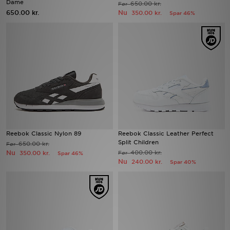
Dame
650.00 kr.
Før
650.00 kr.
Nu
350.00 kr.
Spar 46%
Download JD app'en
Mit JD
Mine beskeder
Hjælp & information
JD Blog
Reebok Classic Nylon 89
Reebok Classic Leather Perfect
Split Children
650.00 kr.
Før
Nu
400.00 kr.
350.00 kr.
Før
Spar 46%
Nu
240.00 kr.
Spar 40%