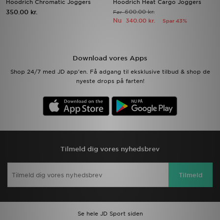
Hoodrich Chromatic Joggers
Hoodrich Heat Cargo Joggers
350.00 kr.
600.00 kr.
Før
Nu
340.00 kr.
Spar 43%
Download JD app'en
Mit JD
Download vores Apps
Mine beskeder
Shop 24/7 med JD app'en. Få adgang til eksklusive tilbud & shop de
nyeste drops på farten!
Hjælp & information
JD Blog
Tilmeld dig vores nyhedsbrev
Tilmeld
Se hele JD Sport siden