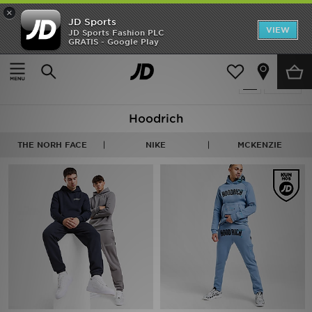
×
JD Sports
Hjem
VIEW
JD Sports Fashion PLC
GRATIS - Google Play
Hjem
Herrer
Udsalg
2 Produkter fundet
Tilpas
Nyheder
Hoodrich
Herrer
THE NORH FACE
NIKE
MCKENZIE
Damer
Børn
Bestsellers
Brands
Fodbold
Sport