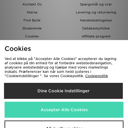
Kontakt Os
Spørgsmål og svar
Klarna
Levering og returnering
Find Butik
Handelsbetingelser
Studerende
Databeskyttelse
Cookies
Affiliate program
Gavekort
JD Blog
Cookies
Ved at klikke på "Accepter Alle Cookies" accepterer du lagring
af cookies på din enhed for at forbedre webstedsnavigation,
analysere webstedsbrug og hjælpe med vores marketings
indsats. Præferencer kan når som helst justeres i
"Cookieindstillinger ". Se vores Cookiepolitik.
Cookiepolitik
Forsendelse Til
Dine Cookie Indstillinger
Danmark
Vi accepterer de følgende betalingsmetoder
Accepter Alle Cookies
Besøg vores samarbejdspartneres websites
www.jdplc.com