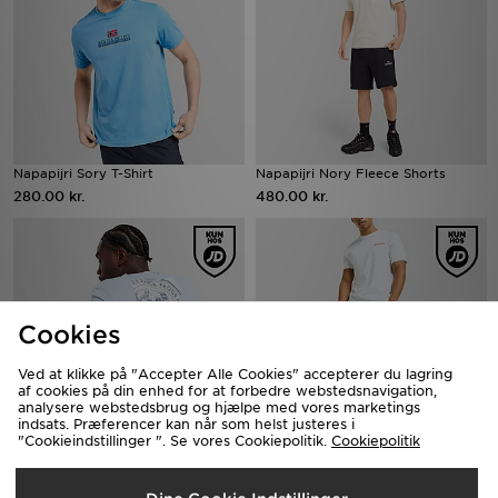
Napapijri Sory T-Shirt
Napapijri Nory Fleece Shorts
280.00 kr.
480.00 kr.
Cookies
Ved at klikke på "Accepter Alle Cookies" accepterer du lagring
af cookies på din enhed for at forbedre webstedsnavigation,
analysere webstedsbrug og hjælpe med vores marketings
indsats. Præferencer kan når som helst justeres i
"Cookieindstillinger ". Se vores Cookiepolitik.
Cookiepolitik
Napapijri Bollo Back Box Graphic
Napapijri Nory Fleece Shorts
T-Shirt
480.00 kr.