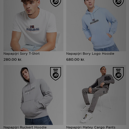
Download JD app'en
Mit JD
Mine beskeder
Hjælp & information
Napapijri Sory T-Shirt
Napapijri Bory Logo Hoodie
280.00 kr.
680.00 kr.
JD Blog
Napapijri Ruckert Hoodie
Napapijri Matey Cargo Pants