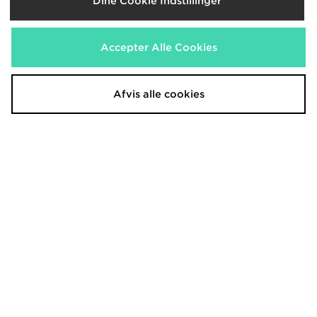
Dine Cookie Indstillinger
320.00 kr.
Accepter Alle Cookies
Afvis alle cookies
Napapijri Natey Cargo Shorts
Napapijri Sesano 1/2 Zip
Sweatshirt
620.00 kr.
480.00 kr.