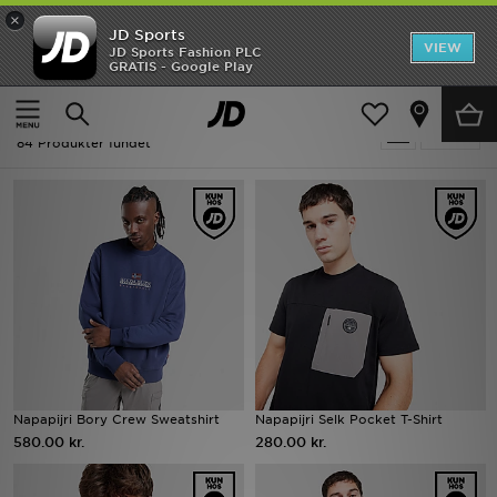
×
JD Sports
Hjem
VIEW
JD Sports Fashion PLC
GRATIS - Google Play
Hjem
Herrer
Udsalg
Herrer - Napapijri
Tilpas
Nyheder
84 Produkter fundet
Herrer
Damer
Børn
Bestsellers
Brands
Napapijri Bory Crew Sweatshirt
Napapijri Selk Pocket T-Shirt
580.00 kr.
280.00 kr.
Fodbold
Sport