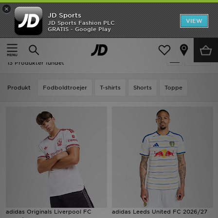
×
JD Sports
Hjem
VIEW
JD Sports Fashion PLC
GRATIS - Google Play
Hjem
Hvid Adidas Premier League
Udsalg
Hvid Adidas Premier League
Tilpas
Nyheder
13 Produkter fundet
Herrer
Produkt
Fodboldtroejer
T-shirts
Shorts
Toppe
Damer
Børn
Bestsellers
Brands
Fodbold
adidas Originals Liverpool FC
adidas Leeds United FC 2026/27
Sport