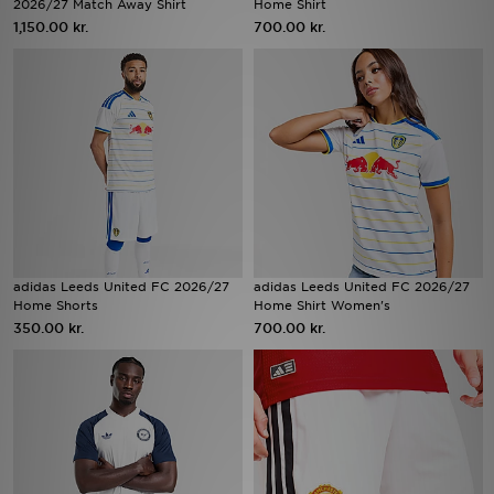
2026/27 Match Away Shirt
Home Shirt
1,150.00 kr.
700.00 kr.
Download JD app'en
Mit JD
Mine beskeder
Hjælp & information
JD Blog
adidas Leeds United FC 2026/27
adidas Leeds United FC 2026/27
Home Shorts
Home Shirt Women's
350.00 kr.
700.00 kr.