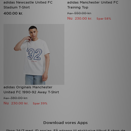
adidas Newcastle United FC
adidas Manchester United FC
Stadium T-Shirt
Training Top
400.00 kr.
550.00 kr.
Før
Nu
230.00 kr.
Spar 58%
adidas Originals Manchester
United FC 1990-92 Away T-Shirt
380.00 kr.
Før
Nu
230.00 kr.
Spar 39%
Download vores Apps
Shop 24/7 med JD app'en. Få adgang til eksklusive tilbud & shop de