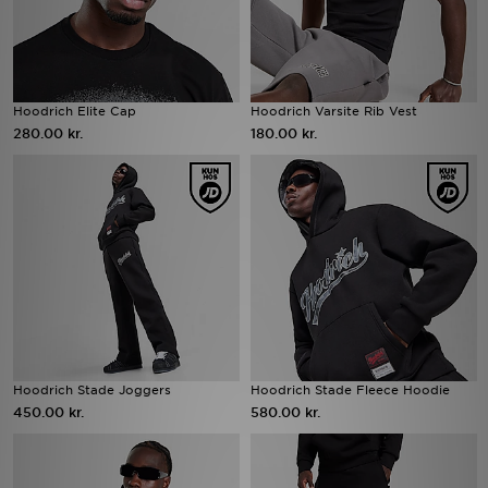
Hoodrich Elite Cap
Hoodrich Varsite Rib Vest
280.00 kr.
180.00 kr.
Hoodrich Stade Joggers
Hoodrich Stade Fleece Hoodie
450.00 kr.
580.00 kr.