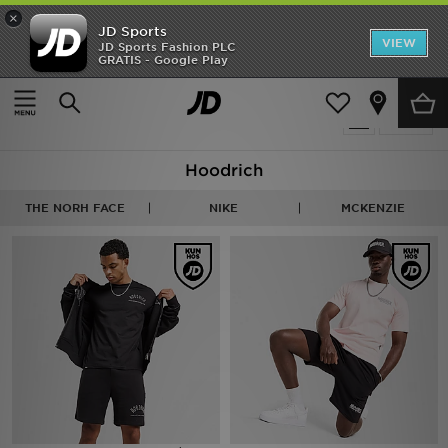
×
JD Sports
Hjem
VIEW
JD Sports Fashion PLC
GRATIS - Google Play
Hjem
Sort Hoodrich
Udsalg
79 Produkter fundet
Tilpas
Nyheder
Hoodrich
Herrer
THE NORH FACE
NIKE
MCKENZIE
Damer
Børn
Bestsellers
Brands
Fodbold
Sport