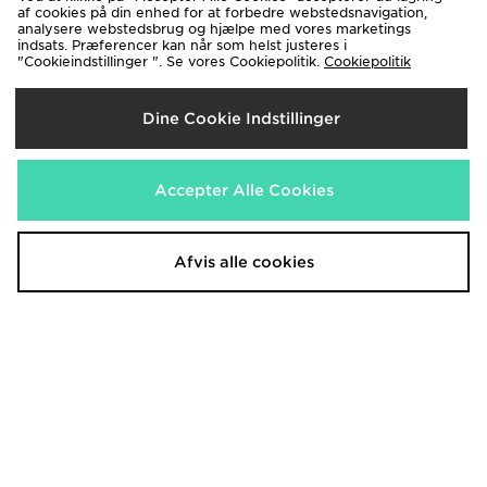
af cookies på din enhed for at forbedre webstedsnavigation,
analysere webstedsbrug og hjælpe med vores marketings
indsats. Præferencer kan når som helst justeres i
"Cookieindstillinger ". Se vores Cookiepolitik.
Cookiepolitik
Hoodrich DTS Trucker Cap
Hoodrich Class Monogram Bag
Dine Cookie Indstillinger
250.00 kr.
350.00 kr.
Accepter Alle Cookies
Afvis alle cookies
Hoodrich Coupe Backpack
Hoodrich FYR Script Messenger
Bag
350.00 kr.
250.00 kr.