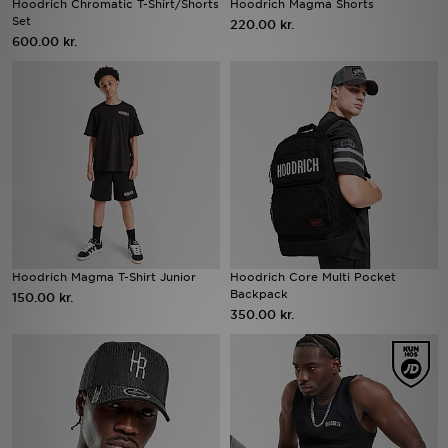
Hoodrich Chromatic T-Shirt/Shorts
Hoodrich Magma Shorts
Set
220.00 kr.
600.00 kr.
Download JD app'en
Mit JD
Mine beskeder
Hjælp & information
JD Blog
Hoodrich Magma T-Shirt Junior
Hoodrich Core Multi Pocket
Backpack
150.00 kr.
350.00 kr.