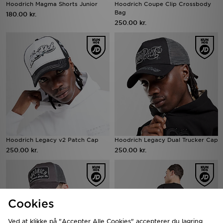
Hoodrich Magma Shorts Junior
Hoodrich Coupe Clip Crossbody
Bag
180.00 kr.
250.00 kr.
Hoodrich Legacy v2 Patch Cap
Hoodrich Legacy Dual Trucker Cap
250.00 kr.
250.00 kr.
Cookies
Ved at klikke på "Accepter Alle Cookies" accepterer du lagring