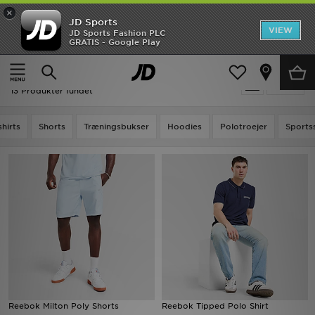
×
JD Sports
Hjem
VIEW
JD Sports Fashion PLC
GRATIS - Google Play
Hjem
Blå Reebok
Udsalg
Blå Reebok
Tilpas
Nyheder
13 Produkter fundet
Herrer
shirts
Shorts
Træningsbukser
Hoodies
Polotroejer
Sports
Damer
Børn
Bestsellers
Brands
Fodbold
Reebok Milton Poly Shorts
Reebok Tipped Polo Shirt
Sport