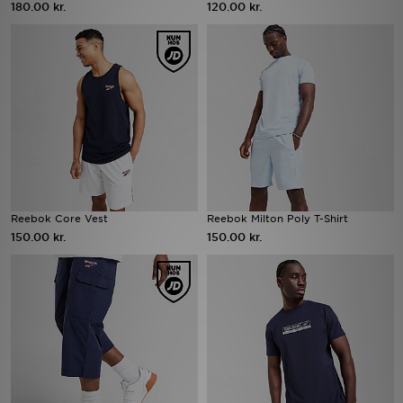
180.00 kr.
120.00 kr.
Download JD app'en
Mit JD
Mine beskeder
Hjælp & information
JD Blog
Reebok Core Vest
Reebok Milton Poly T-Shirt
150.00 kr.
150.00 kr.