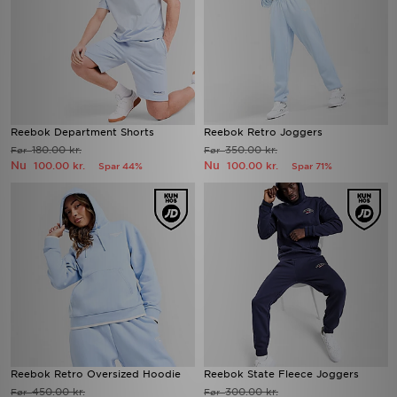
Reebok Department Shorts
Reebok Retro Joggers
180.00 kr.
350.00 kr.
Før
Før
Nu
Nu
100.00 kr.
100.00 kr.
Spar 44%
Spar 71%
Reebok Retro Oversized Hoodie
Reebok State Fleece Joggers
450.00 kr.
300.00 kr.
Før
Før