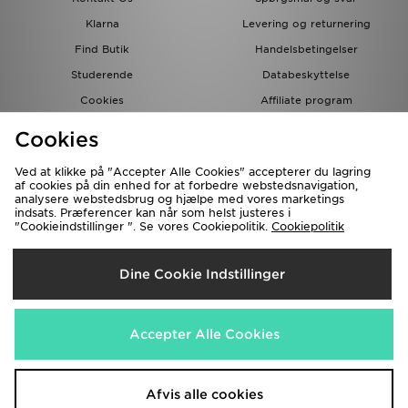
Klarna
Levering og returnering
Find Butik
Handelsbetingelser
Studerende
Databeskyttelse
Cookies
Affiliate program
Gavekort
JD Blog
Cookies
Ved at klikke på "Accepter Alle Cookies" accepterer du lagring
af cookies på din enhed for at forbedre webstedsnavigation,
analysere webstedsbrug og hjælpe med vores marketings
indsats. Præferencer kan når som helst justeres i
"Cookieindstillinger ". Se vores Cookiepolitik.
Cookiepolitik
Forsendelse Til
Dine Cookie Indstillinger
Danmark
Vi accepterer de følgende betalingsmetoder
Accepter Alle Cookies
Besøg vores samarbejdspartneres websites
www.jdplc.com
Afvis alle cookies