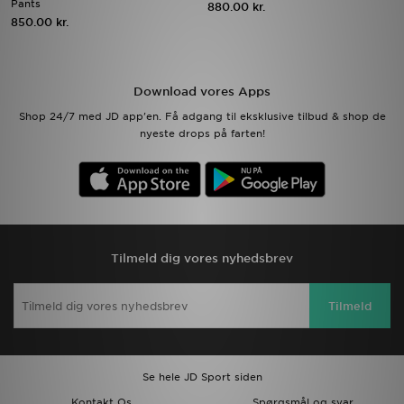
Pants
880.00 kr.
850.00 kr.
Download JD app'en
Mit JD
Download vores Apps
Shop 24/7 med JD app'en. Få adgang til eksklusive tilbud & shop de
Mine beskeder
nyeste drops på farten!
Hjælp & information
JD Blog
Tilmeld dig vores nyhedsbrev
Tilmeld
Se hele JD Sport siden
Kontakt Os
Spørgsmål og svar