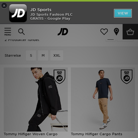
×
JD Sports
Hjem
VIEW
JD Sports Fashion PLC
GRATIS - Google Play
Hjem
Tommy Hilfiger Cargo Bukser
UDSALG
Tommy Hilfiger Cargo Bukser
Tilpas
Nyheder
2 Produkter fundet
Herrer
Størrelse
S
M
XXL
Damer
Børn
Bestsellers
Brands
Fodbold
Tommy Hilfiger Woven Cargo
Tommy Hilfiger Cargo Pants
Sport