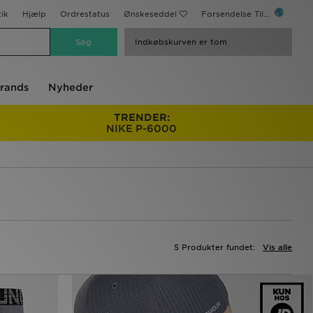
ik
Hjælp
Ordrestatus
Ønskeseddel
Forsendelse Til...
Indkøbskurven er tom
rands
Nyheder
TRENDER:
NIKE P-6000
5 Produkter fundet:
Vis alle