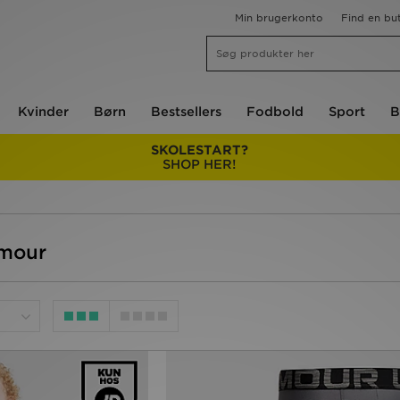
Min brugerkonto
Find en but
Kvinder
Børn
Bestsellers
Fodbold
Sport
B
SKOLESTART?
SHOP HER!
rmour