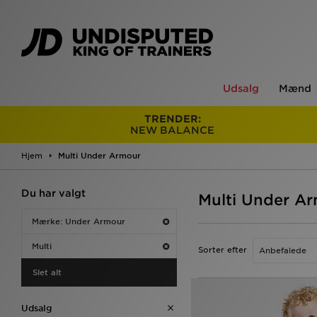
Udsalg
Mænd
TRENDER:
NEW BALANCE
Hjem
Multi Under Armour
Du har valgt
Multi Under A
Mærke: Under Armour
Multi
Sorter efter
Slet alt
Udsalg