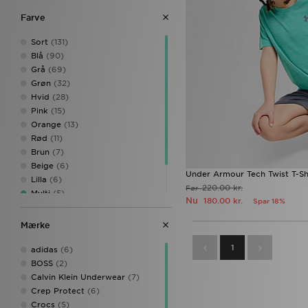
Farve
Sort
(131)
Blå
(90)
Grå
(69)
Grøn
(32)
Hvid
(28)
Pink
(15)
Orange
(13)
Rød
(11)
Brun
(7)
Beige
(6)
Under Armour Tech Twist T-Shi
Lilla
(6)
220.00 kr.
Før
Multi
(5)
Nu
180.00 kr.
Spar 18%
Gul
(3)
Dark grey
(1)
Mærke
1
adidas
(6)
BOSS
(2)
Calvin Klein Underwear
(7)
Crep Protect
(6)
Crocs
(5)