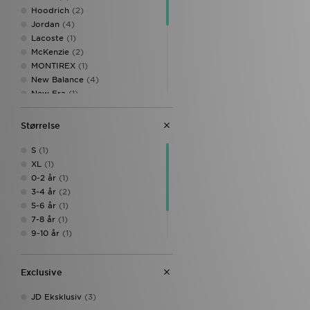
Hoodrich
(2)
Jordan
(4)
Lacoste
(1)
McKenzie
(2)
MONTIREX
(1)
New Balance
(4)
New Era
(1)
Nike
(13)
On Running
(2)
Størrelse
Score Draw
(1)
Speedo
(1)
S
(1)
The North Face
(1)
XL
(1)
Under Armour
(5)
0-2 år
(1)
Unlike Humans
(1)
3-4 år
(2)
Von Dutch
(1)
5-6 år
(1)
7-8 år
(1)
9-10 år
(1)
11-12 år
(1)
13-15 år
(1)
Exclusive
En Størrelse
(1)
JD Eksklusiv
(3)