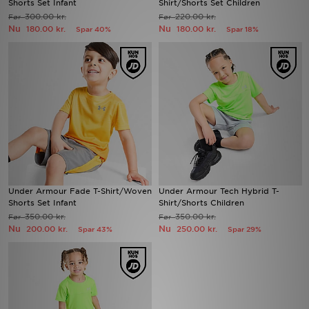
Shorts Set Infant
Shirt/Shorts Set Children
300.00 kr.
220.00 kr.
Før
Før
Nu
Nu
180.00 kr.
180.00 kr.
Spar 40%
Spar 18%
Download JD app'en
Mit JD
Mine beskeder
Hjælp & information
JD Blog
Under Armour Fade T-Shirt/Woven
Under Armour Tech Hybrid T-
Shorts Set Infant
Shirt/Shorts Children
350.00 kr.
350.00 kr.
Før
Før
Nu
Nu
200.00 kr.
250.00 kr.
Spar 43%
Spar 29%