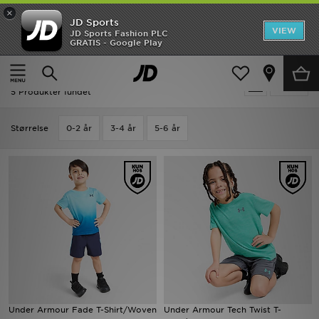
×
JD Sports
Hjem
VIEW
JD Sports Fashion PLC
GRATIS - Google Play
Hjem
Udsalg | Under Armour Sæt
Udsalg
Udsalg | Under Armour Sæt
Tilpas
Nyheder
5 Produkter fundet
Herrer
Størrelse
0-2 år
3-4 år
5-6 år
Damer
Børn
Bestsellers
Brands
Fodbold
Under Armour Fade T-Shirt/Woven
Under Armour Tech Twist T-
Sport