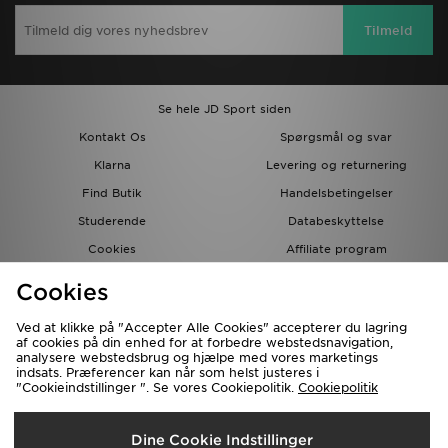
Tilmeld
Se hele JD Sport siden
Kontakt Os
Spørgsmål og svar
Klarna
Levering og returnering
Find Butik
Handelsbetingelser
Studerende
Databeskyttelse
Cookies
Affiliate program
Gavekort
JD Blog
Cookies
Ved at klikke på "Accepter Alle Cookies" accepterer du lagring
af cookies på din enhed for at forbedre webstedsnavigation,
analysere webstedsbrug og hjælpe med vores marketings
indsats. Præferencer kan når som helst justeres i
"Cookieindstillinger ". Se vores Cookiepolitik.
Cookiepolitik
Forsendelse Til
Dine Cookie Indstillinger
Danmark