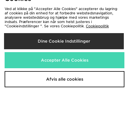
Ved at klikke på "Accepter Alle Cookies" accepterer du lagring
af cookies på din enhed for at forbedre webstedsnavigation,
analysere webstedsbrug og hjælpe med vores marketings
indsats. Præferencer kan når som helst justeres i
"Cookieindstillinger ". Se vores Cookiepolitik.
Cookiepolitik
New Era New York Yankees
Jordan 23 Star T-Shirt
Graphic T-Shirt
350.00 kr.
Dine Cookie Indstillinger
220.00 kr.
Accepter Alle Cookies
Afvis alle cookies
adidas Originals Surf T-Shirt
Nike World Tour T-Shirt
320.00 kr.
300.00 kr.