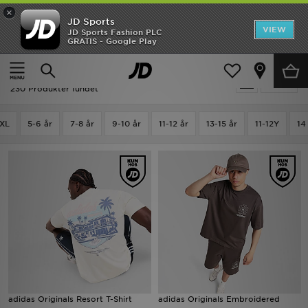
×
JD Sports
Hjem
VIEW
JD Sports Fashion PLC
GRATIS - Google Play
Hjem
Graphic - T-shirts
Udsalg
Graphic - T-shirts
Tilpas
Nyheder
230 Produkter fundet
Herrer
XL
5-6 år
7-8 år
9-10 år
11-12 år
13-15 år
11-12Y
14
Damer
Børn
Bestsellers
Brands
Fodbold
adidas Originals Resort T-Shirt
adidas Originals Embroidered
Sport