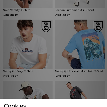
Nike Varsity T-Shirt
Jordan Jumpman Air T-Shirt
300.00 kr.
280.00 kr.
Napapijri Sory T-Shirt
Napapijri Ruckert Mountain T-Shirt
280.00 kr.
320.00 kr.
Cookies