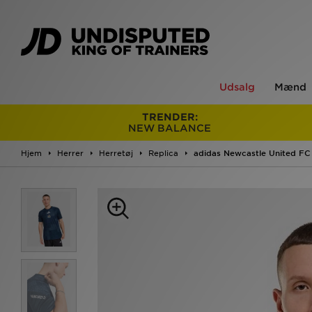
Udsalg
Mænd
TRENDER:
NEW BALANCE
Hjem
Herrer
Herretøj
Replica
adidas Newcastle United FC