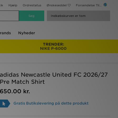
ik
Hjælp
Ordrestatus
Ønskeseddel
Forsendelse Til...
Indkøbskurven er tom
rands
Nyheder
TRENDER:
NIKE P-6000
adidas Newcastle United FC 2026/27
Pre Match Shirt
650.00 kr.
Gratis Butikslevering på dette produkt