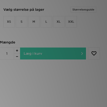
Vælg størrelse på lager
Størrelsesguide
XS
S
M
L
XL
XXL
Mængde
Læg i kurv