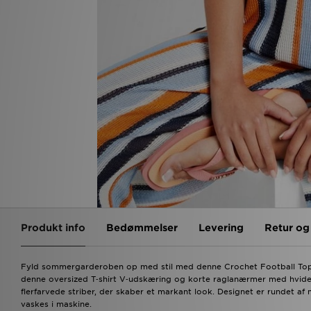
Produkt info
Bedømmelser
Levering
Retur o
Fyld sommergarderoben op med stil med denne Crochet Football Top til
denne oversized T‑shirt V‑udskæring og korte raglanærmer med hvide pip
flerfarvede striber, der skaber et markant look. Designet er rundet af
vaskes i maskine.