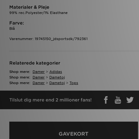
Materialer & Pleje
99% rec.Polyester/1% Elasthane
Farve:
Blå
Varenummer: 19745150_jdsportsdk/792361
Relaterede kategorier
Shop mere:
Damer
>
Adidas
Shop mere:
Damer
>
Dametoj
Shop mere:
Damer
>
Dametoj
>
Tops
Tilslut dig mere end 2 millioner fans!
GAVEKORT