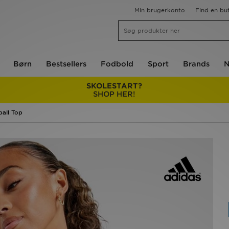
Min brugerkonto
Find en but
Børn
Bestsellers
Fodbold
Sport
Brands
N
SKOLESTART?
SHOP HER!
ball Top