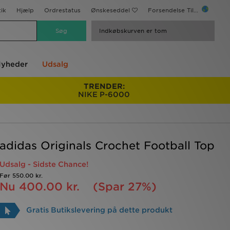
ik
Hjælp
Ordrestatus
Ønskeseddel
Forsendelse Til...
Indkøbskurven er tom
yheder
Udsalg
TRENDER:
NIKE P-6000
adidas Originals Crochet Football Top
Udsalg - Sidste Chance!
Før
550.00 kr.
Nu
400.00 kr.
(Spar 27%)
Gratis Butikslevering på dette produkt