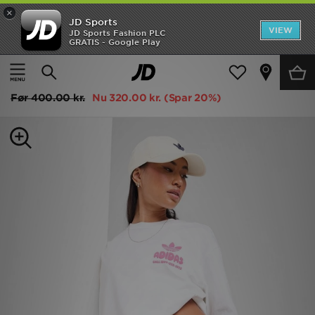
×
JD Sports
Hjem
VIEW
JD Sports Fashion PLC
GRATIS - Google Play
Hjem
Damer
Dametøj
Shorts
Udsalg
adidas Originals Denim Firebird Shorts
Nyheder
Før
400.00 kr.
Nu
320.00 kr.
(Spar 20%)
Herrer
Damer
Børn
Bestsellers
Brands
Fodbold
Sport