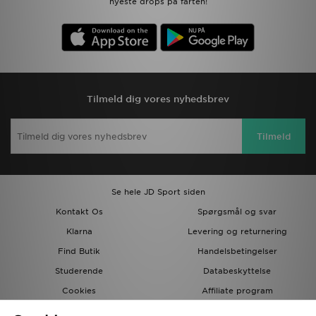
nyeste drops på farten!
Tilmeld dig vores nyhedsbrev
Tilmeld
Se hele JD Sport siden
Kontakt Os
Spørgsmål og svar
Klarna
Levering og returnering
Find Butik
Handelsbetingelser
Studerende
Databeskyttelse
Cookies
Affiliate program
Gavekort
JD Blog