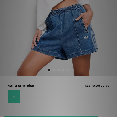
Download JD app'en
Mit JD
Mine beskeder
Hjælp & information
JD Blog
Vælg størrelse
Størrelsesguide
XS