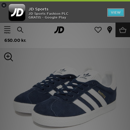
×
JD Sports
Hjem
VIEW
JD Sports Fashion PLC
GRATIS - Google Play
Hjem
Børn
UDSALG
adidas Originals GAZELLE PIGS GREENWH
Nyheder
650.00 kr.
Herrer
Damer
Børn
Bestsellers
Brands
Fodbold
Sport