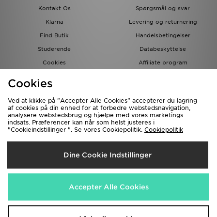
Kontakt Os
Spørgsmål og svar
Klarna
Levering og returnering
Find Butik
Handelsbetingelser
Studerende
Databeskyttelse
Cookies
Affiliate program
Gavekort
JD Blog
Cookies
Ved at klikke på "Accepter Alle Cookies" accepterer du lagring
af cookies på din enhed for at forbedre webstedsnavigation,
analysere webstedsbrug og hjælpe med vores marketings
indsats. Præferencer kan når som helst justeres i
"Cookieindstillinger ". Se vores Cookiepolitik.
Cookiepolitik
Forsendelse Til
Dine Cookie Indstillinger
Danmark
Vi accepterer de følgende betalingsmetoder
Accepter Alle Cookies
Besøg vores samarbejdspartneres websites
www.jdplc.com