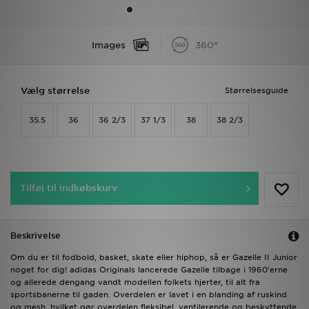
Download JD app'en
Images
360°
Mit JD
Vælg størrelse
Størrelsesguide
Mine beskeder
35.5
36
36 2/3
37 1/3
38
38 2/3
Hjælp & information
JD Blog
Tilføj til indkøbskurv
Beskrivelse
Om du er til fodbold, basket, skate eller hiphop, så er Gazelle II Junior
noget for dig! adidas Originals lancerede Gazelle tilbage i 1960’erne
og allerede dengang vandt modellen folkets hjerter, til alt fra
sportsbanerne til gaden. Overdelen er lavet i en blanding af ruskind
og mesh, hvilket gør overdelen fleksibel, ventilerende og beskyttende