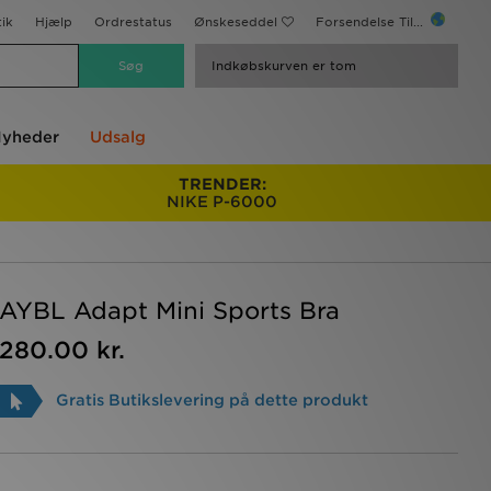
ik
Hjælp
Ordrestatus
Ønskeseddel
Forsendelse Til...
Indkøbskurven er tom
yheder
Udsalg
TRENDER:
NIKE P-6000
AYBL Adapt Mini Sports Bra
280.00 kr.
Gratis Butikslevering på dette produkt