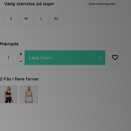
Vælg størrelse på lager
Størrelsesguide
S
M
L
XL
Mængde
Læg i kurv
2 Fås i flere farver