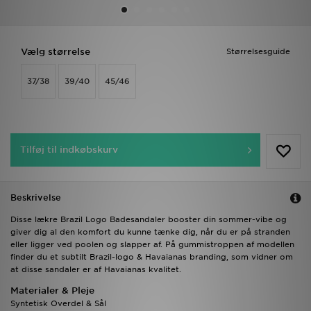
Download JD app'en
Vælg størrelse
Størrelsesguide
Mit JD
37/38
39/40
45/46
Mine beskeder
Hjælp & information
Tilføj til indkøbskurv
JD Blog
Beskrivelse
Disse lækre Brazil Logo Badesandaler booster din sommer-vibe og
giver dig al den komfort du kunne tænke dig, når du er på stranden
eller ligger ved poolen og slapper af. På gummistroppen af modellen
finder du et subtilt Brazil-logo & Havaianas branding, som vidner om
at disse sandaler er af Havaianas kvalitet.
Materialer & Pleje
Syntetisk Overdel & Sål