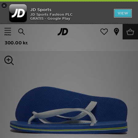
×
JD Sports
Hjem
VIEW
JD Sports Fashion PLC
GRATIS - Google Play
Hjem
Herrer
Herresko
UDSALG
Havaianas Brazil Logo Badesandaler Herre
Nyheder
300.00 kr.
Herrer
Damer
Børn
Bestsellers
Brands
Fodbold
Sport