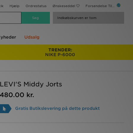
ik
Hjælp
Ordrestatus
Ønskeseddel
Forsendelse Til...
Indkøbskurven er tom
yheder
Udsalg
TRENDER:
NIKE P-6000
LEVI'S Middy Jorts
480.00 kr.
Gratis Butikslevering på dette produkt