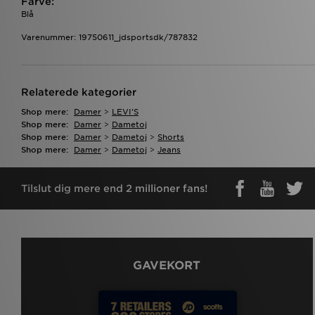
Farve:
Blå
Varenummer: 19750611_jdsportsdk/787832
Relaterede kategorier
Shop mere:
Damer
>
LEVI'S
Shop mere:
Damer
>
Dametoj
Shop mere:
Damer
>
Dametoj
>
Shorts
Shop mere:
Damer
>
Dametoj
>
Jeans
Tilslut dig mere end 2 millioner fans!
GAVEKORT