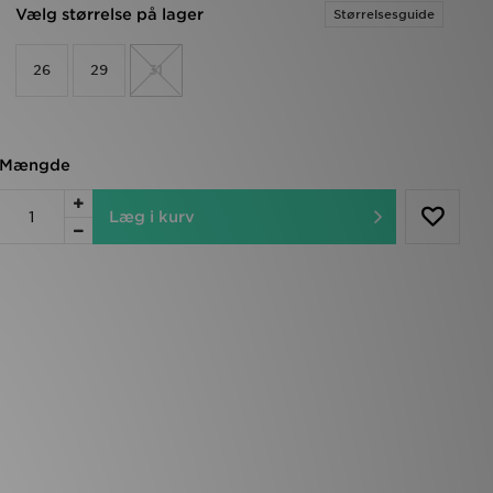
Vælg størrelse på lager
Størrelsesguide
26
29
31
Mængde
Læg i kurv