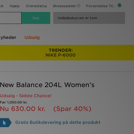
ik
Hjælp
Ordrestatus
Ønskeseddel
Forsendelse Til...
Indkøbskurven er tom
yheder
Udsalg
TRENDER:
NIKE P-6000
New Balance 204L Women's
Udsalg - Sidste Chance!
Før
1,050.00 kr.
Nu
630.00 kr.
(Spar 40%)
Gratis Butikslevering på dette produkt