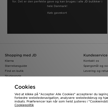
for. Det er den perfekte gave og kan bruges i alle JD butikker i
hele Danmark!
Køb gavekort
Shopping med JD
Kundeservice
Klarna
Kontakt os
Størrelsesguide
Spørgsmål og sv
Find en butik
Levering og retu
Studerende
JD Blog
Cookies
Ved at klikke på "Accepter Alle Cookies" accepterer du lagring
forbedre webstedsnavigation, analysere webstedsbrug og hj
Besøg vores samarbejdspartneres websites
www.jdplc.com
indsats. Præferencer kan når som helst justeres i "Cookieindstil
Cookiepolitik
Copyright © 2026 JD Sports forbeholder alle rettigheder