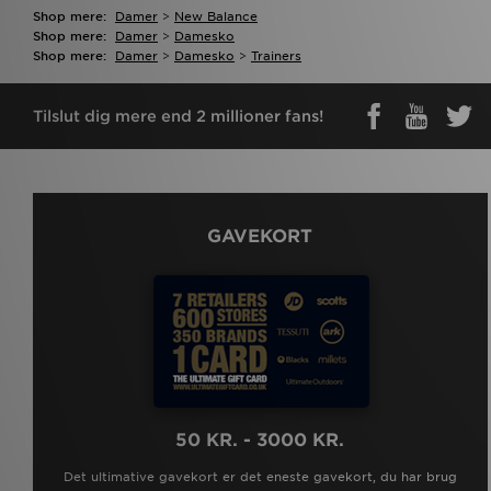
Shop mere:
Damer
>
New Balance
Shop mere:
Damer
>
Damesko
Shop mere:
Damer
>
Damesko
>
Trainers
Tilslut dig mere end 2 millioner fans!
GAVEKORT
50 KR. - 3000 KR.
Det ultimative gavekort er det eneste gavekort, du har brug