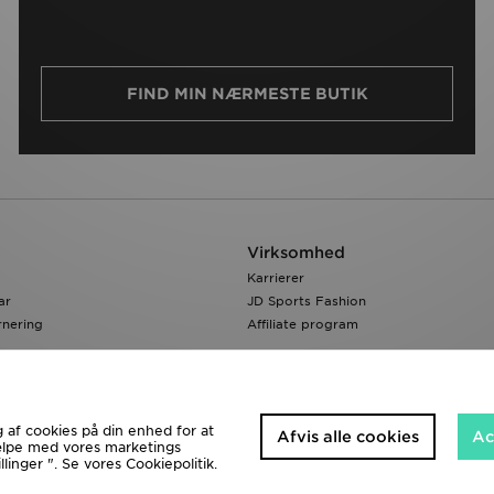
FIND MIN NÆRMESTE BUTIK
Virksomhed
Karrierer
ar
JD Sports Fashion
rnering
Affiliate program
 af cookies på din enhed for at
Afvis alle cookies
Ac
ælpe med vores marketings
linger ". Se vores Cookiepolitik.