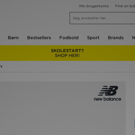
Min brugerkonto
Find en but
Børn
Bestsellers
Fodbold
Sport
Brands
N
SKOLESTART?
SHOP HER!
's