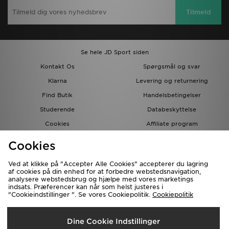
Tilmeld
Se hele JD Sport siden
Kontakt Os
Spørgsmål og svar
Klarna
Levering og returnering
Find Butik
Handelsbetingelser
Studerende
Databeskyttelse
Cookies
Affiliate program
Gavekort
JD Blog
Cookies
Ved at klikke på "Accepter Alle Cookies" accepterer du lagring
af cookies på din enhed for at forbedre webstedsnavigation,
analysere webstedsbrug og hjælpe med vores marketings
indsats. Præferencer kan når som helst justeres i
"Cookieindstillinger ". Se vores Cookiepolitik.
Cookiepolitik
Forsendelse Til
Dine Cookie Indstillinger
Danmark