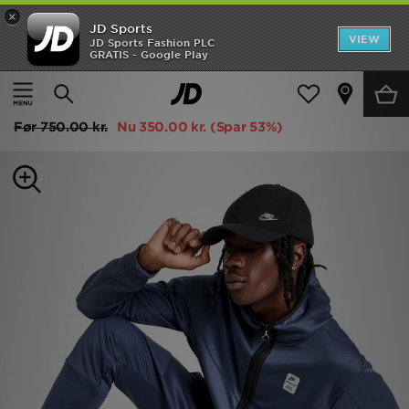
×
JD Sports
Hjem
VIEW
JD Sports Fashion PLC
GRATIS - Google Play
Hjem
Herrer
Herretøj
Hoodies
Udsalg
Nike Air Max Peak Full Zip Hoodie
Nyheder
Før
750.00 kr.
Nu
350.00 kr.
(Spar 53%)
Herrer
Damer
Børn
Bestsellers
Brands
Fodbold
Sport