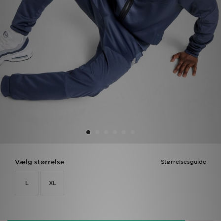
Download JD app'en
Mit JD
Mine beskeder
Hjælp & information
JD Blog
Vælg størrelse
Størrelsesguide
L
XL