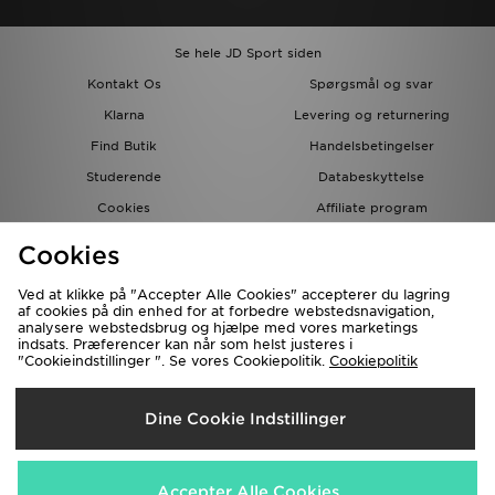
Se hele JD Sport siden
Kontakt Os
Spørgsmål og svar
Klarna
Levering og returnering
Find Butik
Handelsbetingelser
Studerende
Databeskyttelse
Cookies
Affiliate program
Gavekort
JD Blog
Cookies
Ved at klikke på "Accepter Alle Cookies" accepterer du lagring
af cookies på din enhed for at forbedre webstedsnavigation,
analysere webstedsbrug og hjælpe med vores marketings
indsats. Præferencer kan når som helst justeres i
"Cookieindstillinger ". Se vores Cookiepolitik.
Cookiepolitik
Forsendelse Til
Dine Cookie Indstillinger
Danmark
Vi accepterer de følgende betalingsmetoder
Accepter Alle Cookies