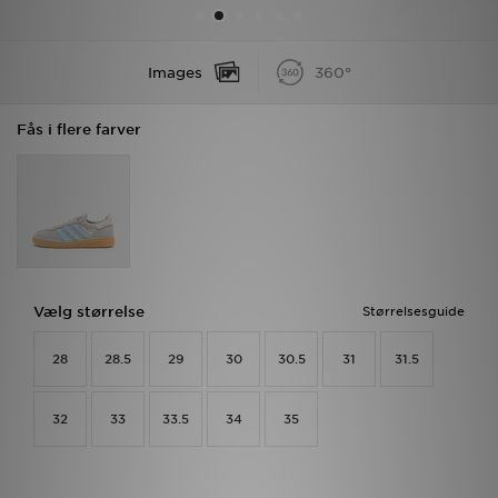
Download JD app'en
Images
360°
Mit JD
Fås i flere farver
Mine beskeder
Hjælp & information
JD Blog
Vælg størrelse
Størrelsesguide
28
28.5
29
30
30.5
31
31.5
32
33
33.5
34
35