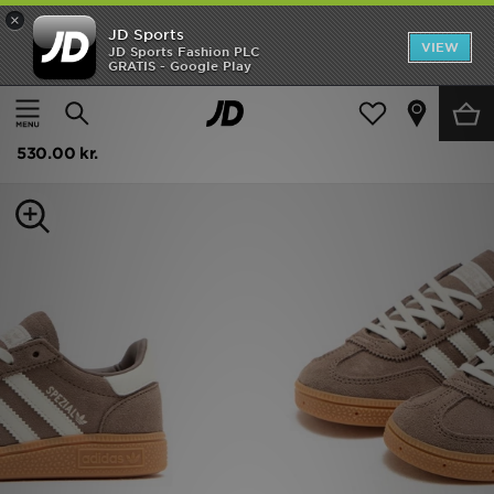
×
JD Sports
Hjem
VIEW
JD Sports Fashion PLC
GRATIS - Google Play
Hjem
Børn
Udsalg
adidas Originals Handball Spezial Children
Nyheder
530.00 kr.
Herrer
Damer
Børn
Bestsellers
Brands
Fodbold
Sport