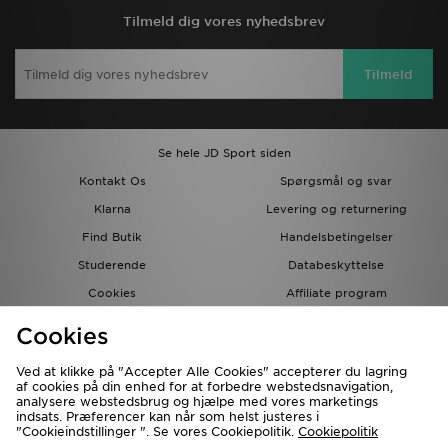
Tilmeld dig vores nyhedsbrev
Tilmeld
Se hele JD Sport siden
Kontakt Os
Spørgsmål og svar
Klarna
Levering og returnering
Find Butik
Handelsbetingelser
Studerende
Databeskyttelse
Cookies
Affiliate program
Gavekort
JD Blog
Cookies
Ved at klikke på "Accepter Alle Cookies" accepterer du lagring
af cookies på din enhed for at forbedre webstedsnavigation,
analysere webstedsbrug og hjælpe med vores marketings
indsats. Præferencer kan når som helst justeres i
"Cookieindstillinger ". Se vores Cookiepolitik.
Cookiepolitik