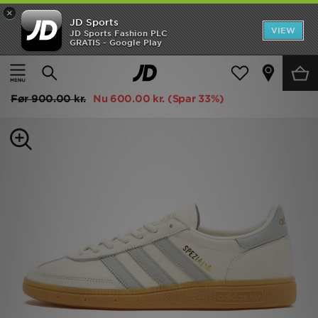
×
JD Sports
Hjem
VIEW
JD Sports Fashion PLC
GRATIS - Google Play
Hjem
Herrer
Herresko
Trainers
UDSALG
adidas Originals Handball Spezial Herre
Nyheder
Før
900.00 kr.
Nu
600.00 kr.
(Spar 33%)
Herrer
Damer
Børn
Bestsellers
Brands
Fodbold
Sport