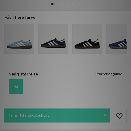
Download JD app'en
Fås i flere farver
Mit JD
Mine beskeder
Hjælp & information
JD Blog
Vælg størrelse
Størrelsesguide
42
Tilføj til indkøbskurv