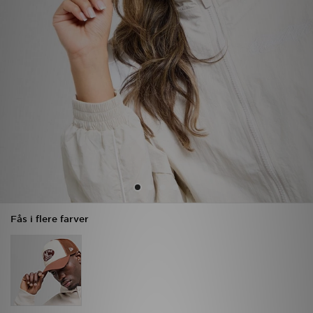
Download JD app'en
Mit JD
Mine beskeder
Hjælp & information
JD Blog
Fås i flere farver