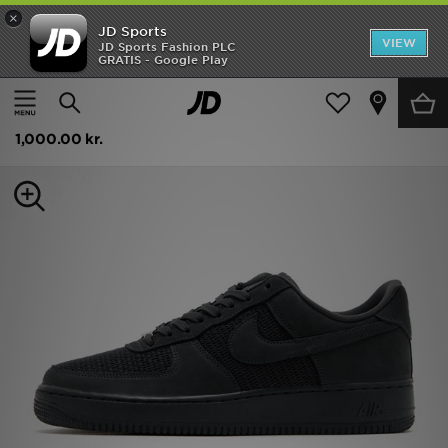
×
JD Sports
Hjem
VIEW
JD Sports Fashion PLC
GRATIS - Google Play
Hjem
Herrer
Herresko
Trainers
Udsalg
Nike Air Force 1 Low
Nyheder
1,000.00 kr.
Herrer
Damer
Børn
Bestsellers
Brands
Fodbold
Sport