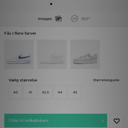
Download JD app'en
Images
360°
Mit JD
Fås i flere farver
Mine beskeder
Hjælp & information
JD Blog
Vælg størrelse
Størrelsesguide
40
41
42.5
44
45
Tilføj til indkøbskurv