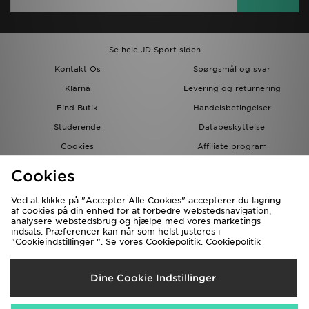
Se hele JD Sport siden
Kontakt Os
Spørgsmål og svar
Klarna
Levering og returnering
Find Butik
Handelsbetingelser
Studerende
Databeskyttelse
Cookies
Affiliate program
Gavekort
JD Blog
Cookies
Ved at klikke på "Accepter Alle Cookies" accepterer du lagring
af cookies på din enhed for at forbedre webstedsnavigation,
analysere webstedsbrug og hjælpe med vores marketings
indsats. Præferencer kan når som helst justeres i
"Cookieindstillinger ". Se vores Cookiepolitik.
Cookiepolitik
Forsendelse Til
Dine Cookie Indstillinger
Danmark