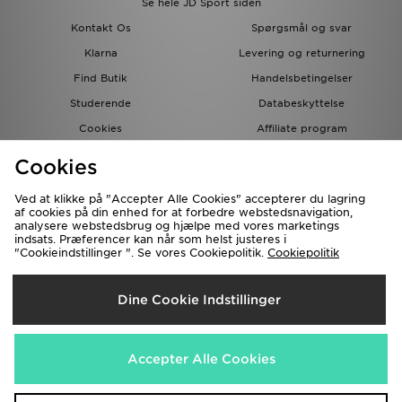
Se hele JD Sport siden
Kontakt Os
Spørgsmål og svar
Klarna
Levering og returnering
Find Butik
Handelsbetingelser
Studerende
Databeskyttelse
Cookies
Affiliate program
Gavekort
JD Blog
Cookies
Ved at klikke på "Accepter Alle Cookies" accepterer du lagring
af cookies på din enhed for at forbedre webstedsnavigation,
analysere webstedsbrug og hjælpe med vores marketings
indsats. Præferencer kan når som helst justeres i
"Cookieindstillinger ". Se vores Cookiepolitik.
Cookiepolitik
Forsendelse Til
Dine Cookie Indstillinger
Danmark
Vi accepterer de følgende betalingsmetoder
Accepter Alle Cookies