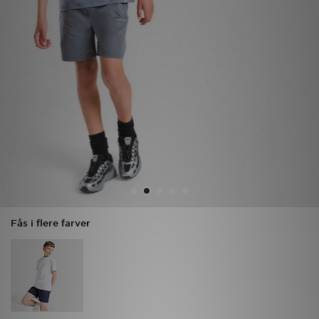
Download JD app'en
Mit JD
Mine beskeder
Hjælp & information
JD Blog
Fås i flere farver