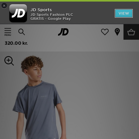
×
JD Sports
Hjem
VIEW
JD Sports Fashion PLC
GRATIS - Google Play
Hjem
Børn
Junior Tøj (8-15 År)
Shorts
Udsalg
Technicals Mellizo T-Shirt/Shorts Set Junior
Nyheder
320.00 kr.
Herrer
Damer
Børn
Bestsellers
Brands
Fodbold
Sport