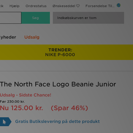
ik
Hjælp
Ordrestatus
Ønskeseddel
Forsendelse Til...
Indkøbskurven er tom
yheder
Udsalg
TRENDER:
NIKE P-6000
The North Face Logo Beanie Junior
Udsalg - Sidste Chance!
Før
230.00 kr.
Nu
125.00 kr.
(Spar 46%)
Gratis Butikslevering på dette produkt