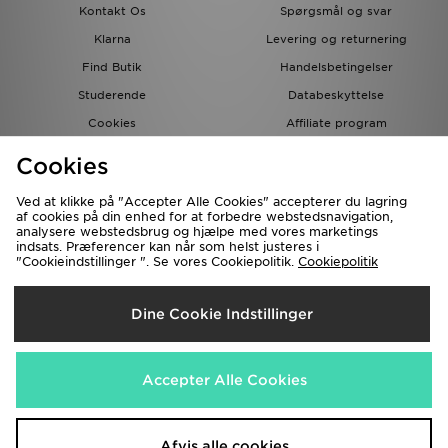
Kontakt Os
Spørgsmål og svar
Klarna
Levering og returnering
Find Butik
Handelsbetingelser
Studerende
Databeskyttelse
Cookies
Affiliate program
Gavekort
JD Blog
Cookies
Ved at klikke på "Accepter Alle Cookies" accepterer du lagring
af cookies på din enhed for at forbedre webstedsnavigation,
analysere webstedsbrug og hjælpe med vores marketings
indsats. Præferencer kan når som helst justeres i
"Cookieindstillinger ". Se vores Cookiepolitik.
Cookiepolitik
Forsendelse Til
Dine Cookie Indstillinger
Danmark
Vi accepterer de følgende betalingsmetoder
Accepter Alle Cookies
Besøg vores samarbejdspartneres websites
www.jdplc.com
Afvis alle cookies