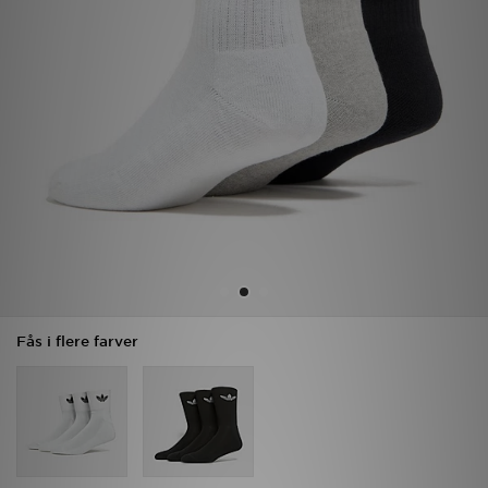
Download JD app'en
Mit JD
Mine beskeder
Hjælp & information
JD Blog
Fås i flere farver