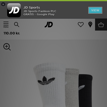
×
JD Sports
Hjem
VIEW
JD Sports Fashion PLC
GRATIS - Google Play
Hjem
Damer
Dametilbehør
Sokker
UDSALG
adidas Originals 3-Pakke Crew Sokker
Nyheder
110.00 kr.
Herrer
Damer
Børn
Bestsellers
Brands
Fodbold
Sport