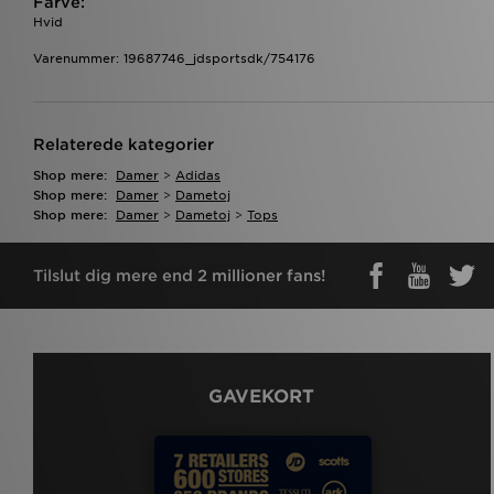
Farve:
Hvid
Varenummer: 19687746_jdsportsdk/754176
Relaterede kategorier
Shop mere:
Damer
>
Adidas
Shop mere:
Damer
>
Dametoj
Shop mere:
Damer
>
Dametoj
>
Tops
Tilslut dig mere end 2 millioner fans!
GAVEKORT