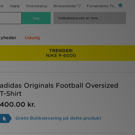
ik
Hjælp
Ordrestatus
Ønskeseddel
Forsendelse Til...
Indkøbskurven er tom
yheder
Udsalg
TRENDER:
NIKE P-6000
adidas Originals Football Oversized
T-Shirt
400.00 kr.
Gratis Butikslevering på dette produkt