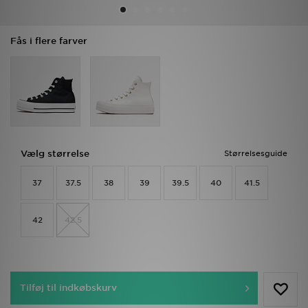
Download JD app'en
Fås i flere farver
Mit JD
Mine beskeder
Hjælp & information
Vælg størrelse
Størrelsesguide
JD Blog
37
37.5
38
39
39.5
40
41.5
42
42.5
Tilføj til indkøbskurv