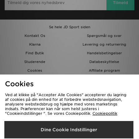
Tilmeld
Se hele JD Sport siden
Kontakt Os
Spørgsmål og svar
Klarna
Levering og returnering
Find Butik
Handelsbetingelser
Studerende
Databeskyttelse
Cookies
Affiliate program
Gavekort
JD Blog
Cookies
Ved at klikke på "Accepter Alle Cookies" accepterer du lagring
af cookies på din enhed for at forbedre webstedsnavigation,
analysere webstedsbrug og hjælpe med vores marketings
indsats. Præferencer kan når som helst justeres i
"Cookieindstillinger ". Se vores Cookiepolitik.
Cookiepolitik
Forsendelse Til
Dine Cookie Indstillinger
Danmark