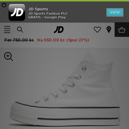
×
JD Sports
Hjem
VIEW
JD Sports Fashion PLC
GRATIS - Google Play
Hjem
Damer
Damesko
Trainers
Udsalg
Converse All Star Lift High Platform Dame
Nyheder
Før
750.00 kr.
Nu
550.00 kr.
(Spar 27%)
Herrer
Damer
Børn
Bestsellers
Brands
Fodbold
Sport