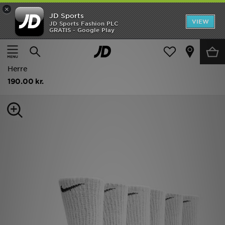
×
JD Sports
Hjem
VIEW
JD Sports Fashion PLC
GRATIS - Google Play
Hjem
Damer
Dametilbehør
Sokker
Udsalg
Nike 6-Pakke Everyday Cushioned Training Crew Sokker
Nyheder
Herre
190.00 kr.
Herrer
Damer
Børn
Bestsellers
Brands
Fodbold
Sport