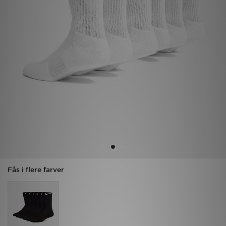
Download JD app'en
Mit JD
Mine beskeder
Hjælp & information
JD Blog
Fås i flere farver