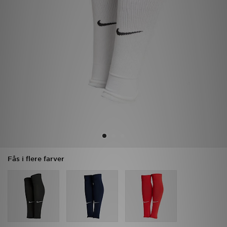
Download JD app'en
Mit JD
Mine beskeder
Hjælp & information
JD Blog
Fås i flere farver