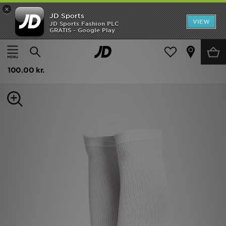
×
JD Sports
Hjem
VIEW
JD Sports Fashion PLC
GRATIS - Google Play
Hjem
Herrer
Herretilbehør
Sportsudstyr
Udsalg
Nike Squad Leg Sleeves
Nyheder
100.00 kr.
Herrer
Damer
Børn
Bestsellers
Brands
Fodbold
Sport