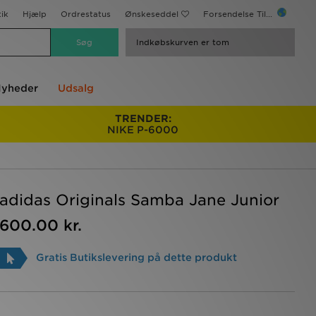
ik
Hjælp
Ordrestatus
Ønskeseddel
Forsendelse Til...
Indkøbskurven er tom
yheder
Udsalg
TRENDER:
NIKE P-6000
adidas Originals Samba Jane Junior
600.00 kr.
Gratis Butikslevering på dette produkt