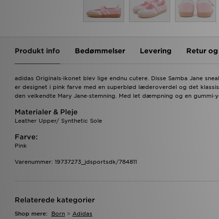
Produkt info
Bedømmelser
Levering
Retur o
adidas Originals‑ikonet blev lige endnu cutere. Disse Samba Jane sneake
er designet i pink farve med en superblød læderoverdel og det klassi
den velkendte Mary Jane‑stemning. Med let dæmpning og en gummi‑yde
Materialer & Pleje
Leather Upper/ Synthetic Sole
Farve:
Pink
Varenummer: 19737273_jdsportsdk/784811
Relaterede kategorier
Shop mere:
Born
>
Adidas