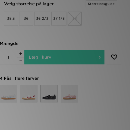
Vælg størrelse på lager
Størrelsesguide
35.5
36
36 2/3
37 1/3
38
Mængde
Læg i kurv
4 Fås i flere farver