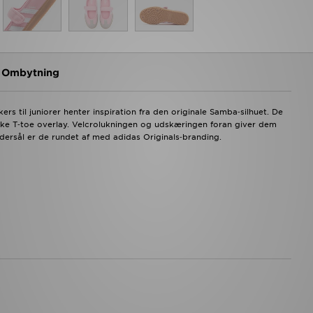
g Ombytning
rs til juniorer henter inspiration fra den originale Samba‑silhuet. De
ske T‑toe overlay. Velcrolukningen og udskæringen foran giver dem
rsål er de rundet af med adidas Originals‑branding.