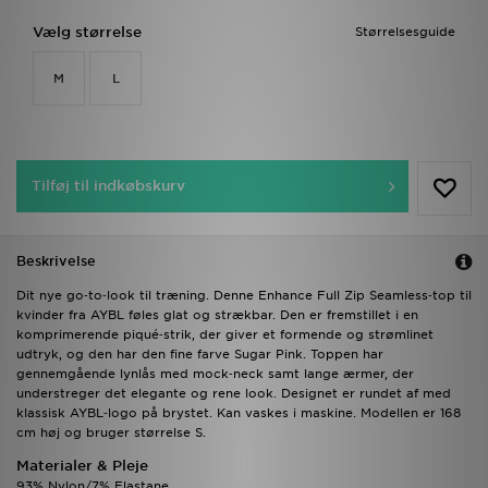
Vælg størrelse
Størrelsesguide
M
L
Tilføj til indkøbskurv
Beskrivelse
Dit nye go‑to‑look til træning. Denne Enhance Full Zip Seamless‑top til
kvinder fra AYBL føles glat og strækbar. Den er fremstillet i en
komprimerende piqué‑strik, der giver et formende og strømlinet
udtryk, og den har den fine farve Sugar Pink. Toppen har
gennemgående lynlås med mock‑neck samt lange ærmer, der
understreger det elegante og rene look. Designet er rundet af med
klassisk AYBL‑logo på brystet. Kan vaskes i maskine. Modellen er 168
cm høj og bruger størrelse S.
Materialer & Pleje
93% Nylon/7% Elastane