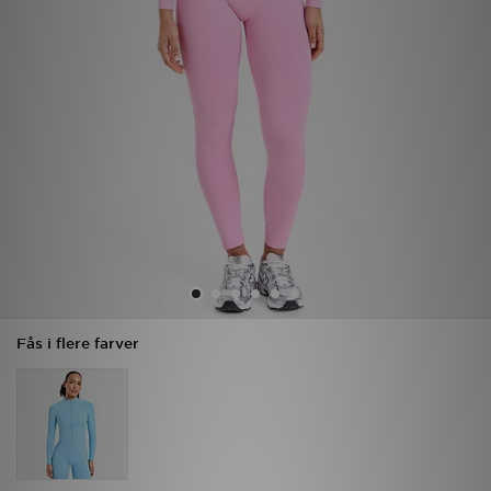
Download JD app'en
Mit JD
Mine beskeder
Hjælp & information
JD Blog
Fås i flere farver