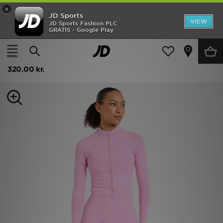
×
JD Sports
Hjem
VIEW
JD Sports Fashion PLC
GRATIS - Google Play
Hjem
Damer
Dametøj
Fitness Tøj
UDSALG
AYBL Enhance Full Zip Seamless Top
Nyheder
320.00 kr.
Herrer
Damer
Børn
Bestsellers
Brands
Fodbold
Sport