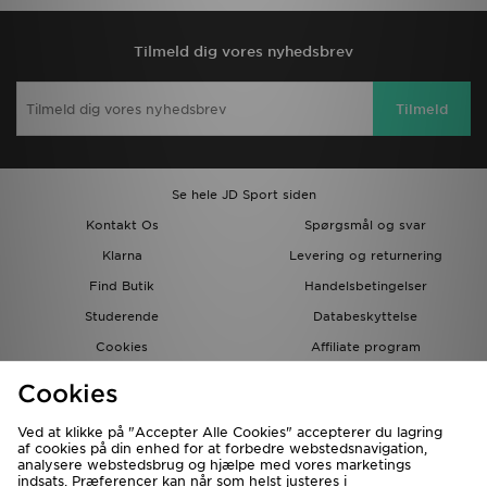
Tilmeld dig vores nyhedsbrev
Tilmeld
Se hele JD Sport siden
Kontakt Os
Spørgsmål og svar
Klarna
Levering og returnering
Find Butik
Handelsbetingelser
Studerende
Databeskyttelse
Cookies
Affiliate program
Gavekort
JD Blog
Cookies
Ved at klikke på "Accepter Alle Cookies" accepterer du lagring
af cookies på din enhed for at forbedre webstedsnavigation,
analysere webstedsbrug og hjælpe med vores marketings
indsats. Præferencer kan når som helst justeres i