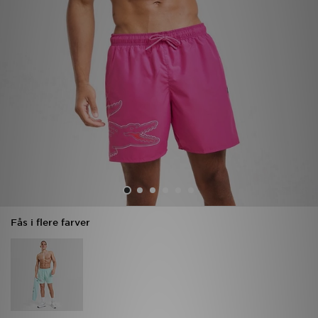
Download JD app'en
Mit JD
Mine beskeder
Hjælp & information
JD Blog
Fås i flere farver