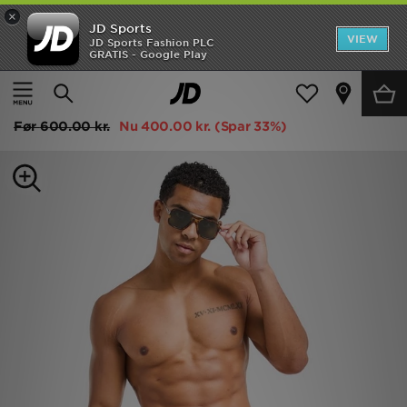
×
JD Sports
Hjem
VIEW
JD Sports Fashion PLC
GRATIS - Google Play
Hjem
Herrer
Herretøj
Svømmetøj
Udsalg
Lacoste Croc Wrap Swim Shorts
Nyheder
Før
600.00 kr.
Nu
400.00 kr.
(Spar 33%)
Herrer
Damer
Børn
Bestsellers
Brands
Fodbold
Sport